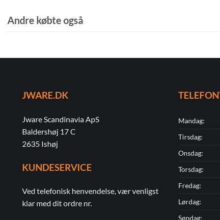
Andre købte også
JWARE.DK
TELEFON
Jware Scandinavia ApS
Mandag:
Baldershøj 17 C
Tirsdag:
2635 Ishøj
Onsdag:
KUNDESERVICE
Torsdag:
Fredag:
Ved telefonisk henvendelse, vær venligst
Lørdag:
klar med dit ordre nr.
Søndag: