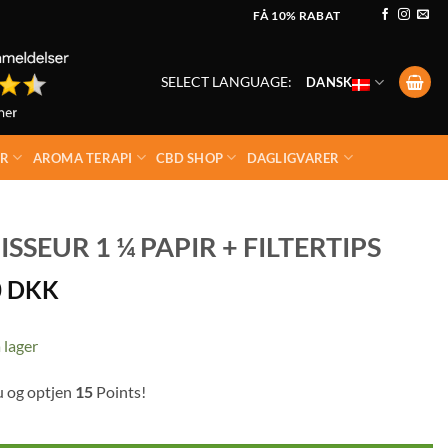
FÅ 10% RABAT
SELECT LANGUAGE:
DANSK
ER
AROMA TERAPI
CBD SHOP
DAGLIGVARER
EUR 1 ¼ PAPIR + FILTERTIPS
0
DKK
 lager
u og optjen
15
Points!