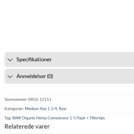
⭐ 4.6 PÅ GOOGLE
🚚 FRAG
Specifikationer
Anmeldelser (0)
Varenummer (SKU):
12151
Kategorier:
Medium Size 1 1/4
,
Raw
Tag:
RAW Organic Hemp Connoisseur 1 ¼ Papir + Filtertips
Relaterede varer