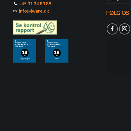
📞
+45 31 34 83 89
✉
info@jware.dk
FØLG OS