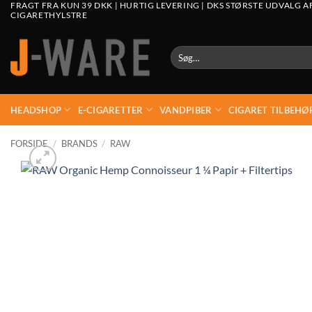
FRAGT FRA KUN 39 DKK | HURTIG LEVERING | DKS STØRSTE UDVALG A
CIGARETHYLSTRE
Søg
efter:
HEADSHOP
E-CIGARETTER
VANDPIBER
CIGARET TILBEHØ
FORSIDE
/
BRANDS
/
RAW