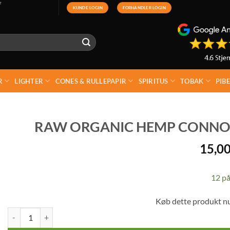
F
KUNDE LOGIN
FORHANDLER LOGIN
R
LIGHTER
CONES & RULLEPAPIR
SPIRITUS
TOBAK
PIB
RAW ORGANIC HEMP CONNOISS
15,0
12 på
Køb dette produkt n
RAW Organic Hemp Connoisseur 1 ¼ Papir + Filtertips antal