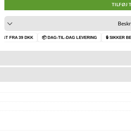
TILFØJ 
Beskr
T FRA 39 DKK
📦 DAG-TIL-DAG LEVERING
🔒 SIKKER BET