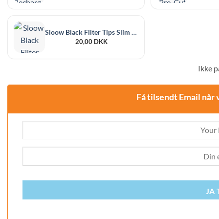
Sloow Black Filter Tips Slim 6 mm 120 Stk
20,00
DKK
Ikke p
Få tilsendt Email når 
JA 