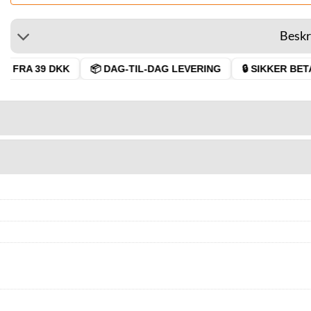
Beskr
FRA 39 DKK
📦 DAG-TIL-DAG LEVERING
🔒 SIKKER BETAL