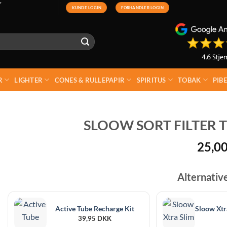
F
KUNDE LOGIN
FORHANDLER LOGIN
R
LIGHTER
CONES & RULLEPAPIR
SPIRITUS
TOBAK
PIB
SLOOW SORT FILTER T
25,0
Alternativ
Active Tube Recharge Kit
39,95
DKK