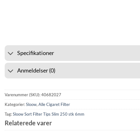
⭐ 4.6 PÅ GOOGLE
🚚 FRAGT 
Specifikationer
Anmeldelser (0)
Varenummer (SKU):
40682027
Kategorier:
Sloow
,
Alle Cigaret Filter
Tag:
Sloow Sort Filter Tips Slim 250 stk 6mm
Relaterede varer