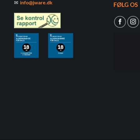
✉
info@jware.dk
FØLG OS