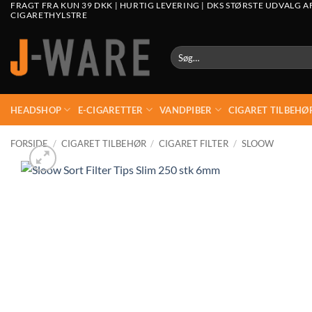
FRAGT FRA KUN 39 DKK | HURTIG LEVERING | DKS STØRSTE UDVALG A
CIGARETHYLSTRE
Søg
efter:
HEADSHOP
E-CIGARETTER
VANDPIBER
CIGARET TILBEHØ
FORSIDE
/
CIGARET TILBEHØR
/
CIGARET FILTER
/
SLOOW