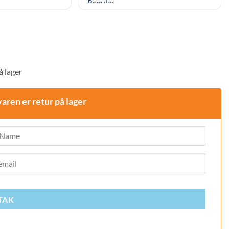
å lager
varen er retur på lager
TAK