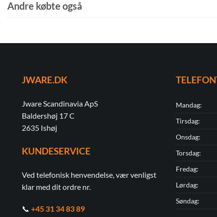
Andre købte også
JWARE.DK
TELEFON
Jware Scandinavia ApS
Mandag:
Baldershøj 17 C
Tirsdag:
2635 Ishøj
Onsdag:
KUNDESERVICE
Torsdag:
Fredag:
Ved telefonisk henvendelse, vær venligst
Lørdag:
klar med dit ordre nr.
Søndag:
📞
+45 31 34 83 89