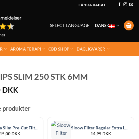
FÅ 10% RABAT
SELECT LANGUAGE:
DANSK
ER
AROMA TERAPI
CBD SHOP
DAGLIGVARER
IPS SLIM 250 STK 6MM
0
DKK
e produkter
Sloow Xtra Slim Pre-Cut Filter Tips 5.7mm 120 Stk
Sloow Filter Regular Extra Long 8mm 100 Stk
15,00
DKK
14,95
DKK