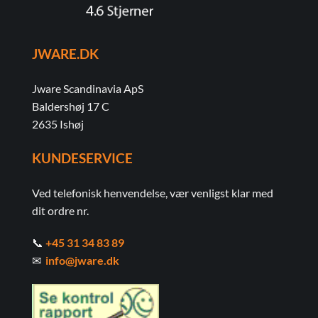
JWARE.DK
Jware Scandinavia ApS
Baldershøj 17 C
2635 Ishøj
KUNDESERVICE
Ved telefonisk henvendelse, vær venligst klar med
dit ordre nr.
📞
+45 31 34 83 89
✉
info@jware.dk