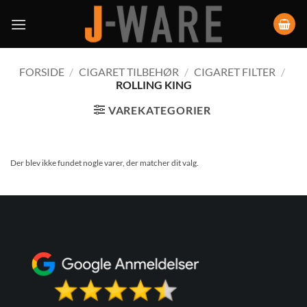
FORSIDE
/
CIGARET TILBEHØR
/
CIGARET FILTER
/
ROLLING KING
VAREKATEGORIER
Der blev ikke fundet nogle varer, der matcher dit valg.