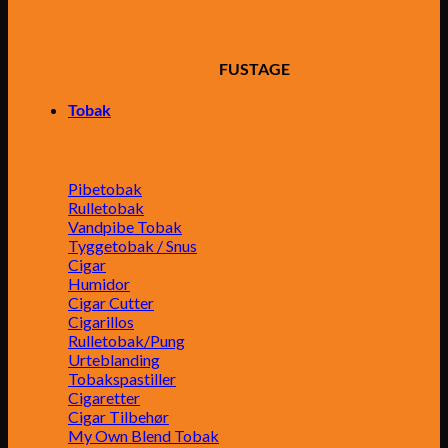
FUSTAGE
Tobak
Pibetobak
Rulletobak
Vandpibe Tobak
Tyggetobak / Snus
Cigar
Humidor
Cigar Cutter
Cigarillos
Rulletobak/Pung
Urteblanding
Tobakspastiller
Cigaretter
Cigar Tilbehør
My Own Blend Tobak