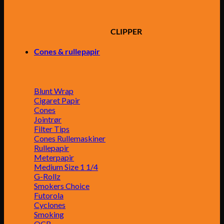
CLIPPER
Cones & rullepapir
Blunt Wrap
Cigaret Papir
Cones
Jointrør
Filter Tips
Cones Rullemaskiner
Rullepapir
Meterpapir
Medium Size 1 1/4
G-Rollz
Smokers Choice
Futorola
Cyclones
Smoking
OCB