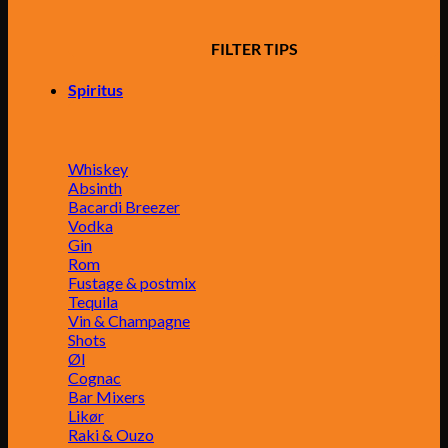
FILTER TIPS
Spiritus
Whiskey
Absinth
Bacardi Breezer
Vodka
Gin
Rom
Fustage & postmix
Tequila
Vin & Champagne
Shots
Øl
Cognac
Bar Mixers
Likør
Raki & Ouzo