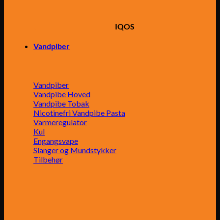
IQOS
Vandpiber
Vandpiber
Vandpibe Hoved
Vandpibe Tobak
Nicotinefri Vandpibe Pasta
Varmeregulator
Kul
Engangsvape
Slanger og Mundstykker
Tilbehør