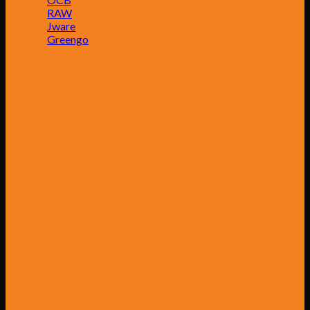
RAW
Jware
Greengo