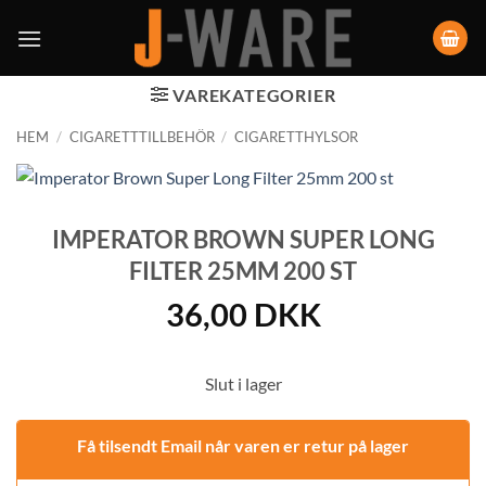
VAREKATEGORIER
HEM
/
CIGARETTTILLBEHÖR
/
CIGARETTHYLSOR
IMPERATOR BROWN SUPER LONG
FILTER 25MM 200 ST
36,00
DKK
Slut i lager
Få tilsendt Email når varen er retur på lager