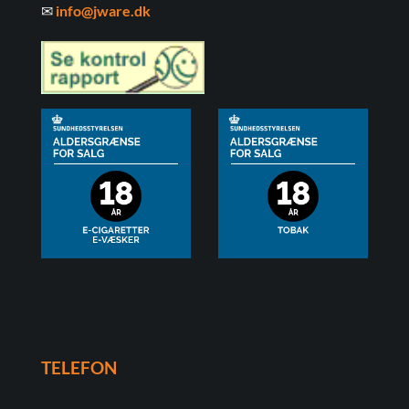
✉
info@jware.dk
TELEFON