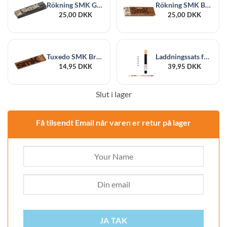
Rökning SMK Gold King Size Slim + filtertips
Rökning SMK Brun King Size Slim + Filtertips
25,00
DKK
25,00
DKK
Tuxedo SMK Brun King Size
Laddningssats för aktiv tub
14,95
DKK
39,95
DKK
Slut i lager
Få tilsendt Email når varen er retur på lager
JA TAK