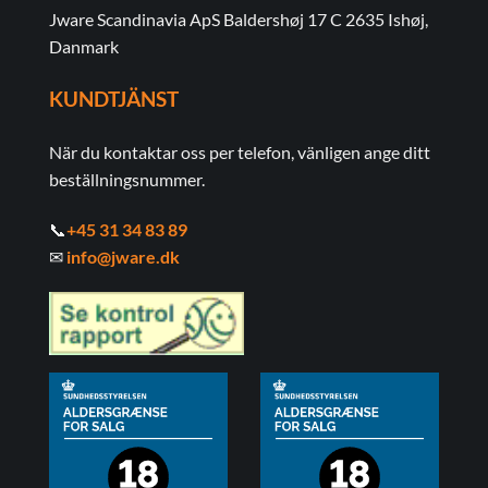
Jware Scandinavia ApS Baldershøj 17 C 2635 Ishøj,
Danmark
KUNDTJÄNST
När du kontaktar oss per telefon, vänligen ange ditt
beställningsnummer.
📞
+45 31 34 83 89
✉
info@jware.dk