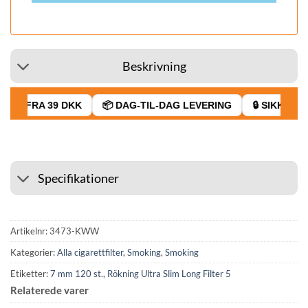
Beskrivning
GT FRA 39 DKK
📦 DAG-TIL-DAG LEVERING
🔒 SIKKER BE
Specifikationer
Artikelnr:
3473-KWW
Kategorier:
Alla cigarettfilter
,
Smoking
,
Smoking
Etiketter:
7 mm 120 st.
,
Rökning Ultra Slim Long Filter 5
Relaterede varer