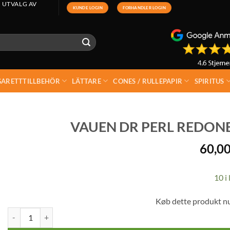
 UTVALG AV
KUNDE LOGIN
FORHANDLER LOGIN
GARETTTILLBEHÖR
LÄTTARE
CONES / RULLEPAPIR
SPIRITUS
VAUEN DR PERL REDONES
60,0
10 i 
Køb dette produkt n
Vauen Dr Perl Redones Kolfilter 9 mm 50 st mängd