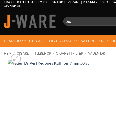
FRAKT FRÅN ENDAST 39 DKK | SNABB LEVERANS | DANMARKS STÖRSTA
CIGARHUS
Søg
efter:
HEADSHOP
E-CIGARETTER / E-VÄTSKOR
VATTENPIPOR
CI
HEM
/
CIGARETTTILLBEHÖR
/
CIGARETTFILTER
/
VAUEN DR.