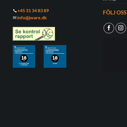
📞
+45 31 34 83 89
FÖLJ OSS
✉
info@jware.dk