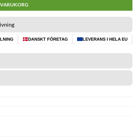
I VARUKORG
ivning
NING
DANSKT FÖRETAG
LEVERANS I HELA EU
⭐ 