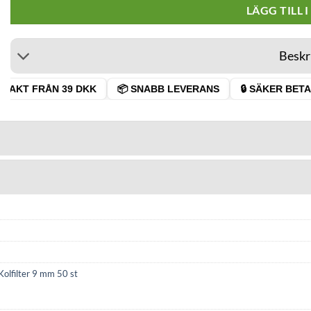
LÄGG TILL 
Beskr
RAKT FRÅN 39 DKK
📦 SNABB LEVERANS
🔒 SÄKER BETAL
olfilter 9 mm 50 st