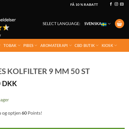
FÅ 10 % RABATT
SELECT LANGUAGE:
SVENSKA
TOBAK
PIBES
AROMATERAPI
CBD BUTIK
KIOSK
 KOLFILTER 9 MM 50 ST
0
DKK
lager
u og optjen
60
Points!