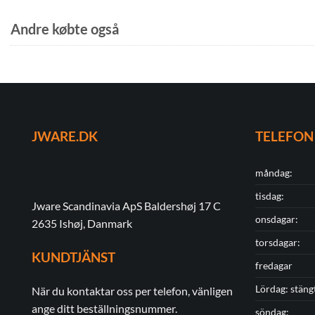
Andre købte også
JWARE.DK
TELEFON
måndag:
tisdag:
Jware Scandinavia ApS Baldershøj 17 C
onsdagar:
2635 Ishøj, Danmark
torsdagar:
KUNDTJÄNST
fredagar
Lördag: stäng
När du kontaktar oss per telefon, vänligen
ange ditt beställningsnummer.
söndag: