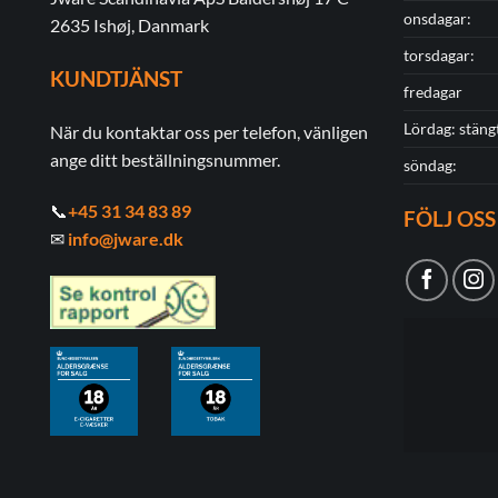
onsdagar:
2635 Ishøj, Danmark
torsdagar:
KUNDTJÄNST
fredagar
Lördag: stäng
När du kontaktar oss per telefon, vänligen
ange ditt beställningsnummer.
söndag:
📞
+45 31 34 83 89
FÖLJ OSS
✉
info@jware.dk