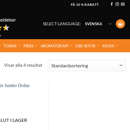
FÅ 10 % RABATT
SELECT LANGUAGE:
SVENSKA
TOBAK
PIBES
AROMATERAPI
CBD BUTIK
KIOSK
Visar alla 4 resultat
SLUT I LAGER