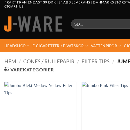
FRAKT FRÅN ENDAST 39 DKK | SNABB LEVERANS | DANMARKS STÖRSTA
CIGARHUS
Søg
efter:
HEADSHOP
E-CIGARETTER / E-VÄTSKOR
VATTENPIPOR
CI
HEM
/
CONES / RULLEPAPIR
/
FILTER TIPS
/
JUMB
VAREKATEGORIER