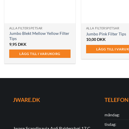
ALLA FILTERSPETSAR
ALLA FILTERSPETSAR
Jumbo Blekt Mellow Yellow Filter
Jumbo Pink Filter Tips
Tips
10,00
DKK
9,95
DKK
LÄGG TILL I VARU
LÄGG TILL I VARUKORG
JWARE.DK
TELEFON
måndag:
tisdag:
Jware Scandinavia ApS Baldershøj 17 C