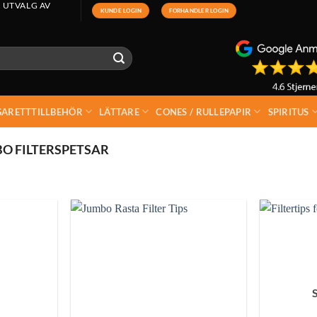
 UTVALG AV
KUNDE LOGIN
FORHANDLER LOGIN
GARETTTILLBEHÖR
LÄTTARE
CONES / RULLEPAPIR
SPIRITUS
O FILTERSPETSAR