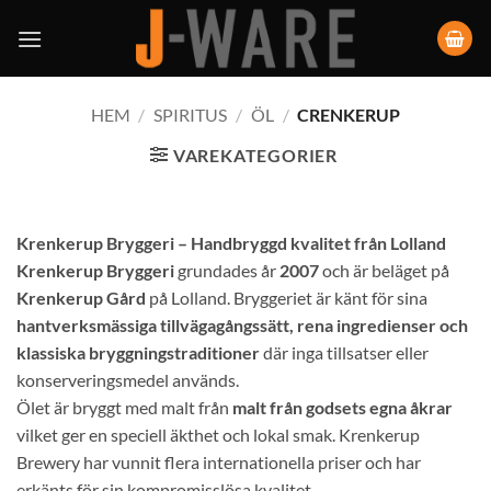
HEM
/
SPIRITUS
/
ÖL
/
CRENKERUP
VAREKATEGORIER
Krenkerup Bryggeri – Handbryggd kvalitet från Lolland
Krenkerup Bryggeri
grundades år
2007
och är beläget på
Krenkerup Gård
på Lolland. Bryggeriet är känt för sina
hantverksmässiga tillvägagångssätt, rena ingredienser och
klassiska bryggningstraditioner
där inga tillsatser eller
konserveringsmedel används.
Ölet är bryggt med malt från
malt från godsets egna åkrar
vilket ger en speciell äkthet och lokal smak. Krenkerup
Brewery har vunnit flera internationella priser och har
erkänts för sin kompromisslösa kvalitet.