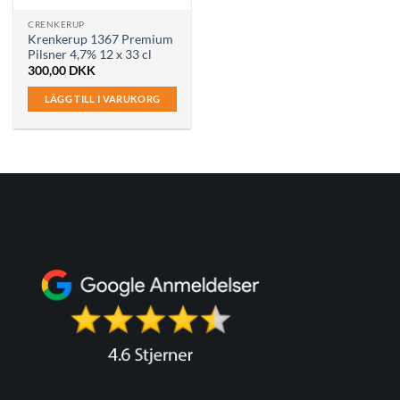
CRENKERUP
Krenkerup 1367 Premium
Pilsner 4,7% 12 x 33 cl
300,00
DKK
LÄGG TILL I VARUKORG