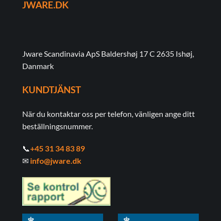
JWARE.DK
Jware Scandinavia ApS Baldershøj 17 C 2635 Ishøj,
Danmark
KUNDTJÄNST
När du kontaktar oss per telefon, vänligen ange ditt
beställningsnummer.
📞
+45 31 34 83 89
✉
info@jware.dk