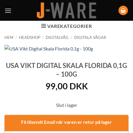
VAREKATEGORIER
HEM
/
HEADSHOP
/
DIGITALVÅG
/
DIGITALA VÅGAR
USA VIKT DIGITAL SKALA FLORIDA 0,1G
– 100G
99,00
DKK
Slut i lager
Få tilsendt Email når varen er retur på lager