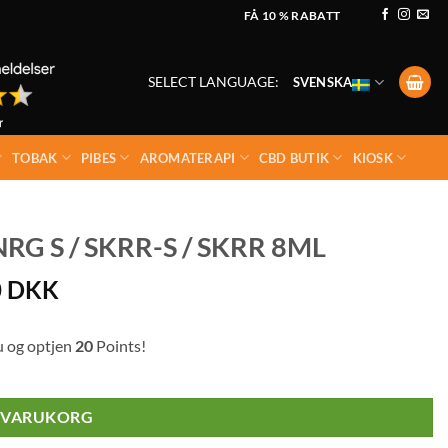
FÅ 10 % RABATT
SELECT LANGUAGE:
SVENSKA
TOBAK
PIBES
AROMATERAPI
CBD BUTIK
KIOSK
G S / SKRR-S / SKRR 8ML
0
DKK
u og optjen
20
Points!
I VARUKORG