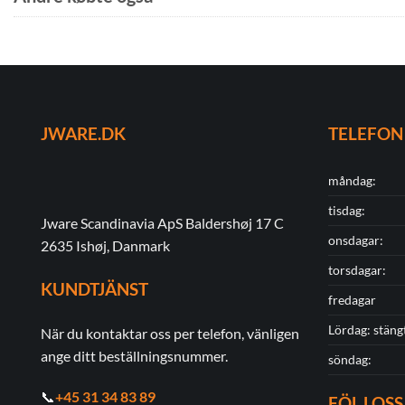
JWARE.DK
TELEFON
måndag:
tisdag:
Jware Scandinavia ApS Baldershøj 17 C
onsdagar:
2635 Ishøj, Danmark
torsdagar:
KUNDTJÄNST
fredagar
Lördag: stäng
När du kontaktar oss per telefon, vänligen
ange ditt beställningsnummer.
söndag:
📞
+45 31 34 83 89
FÖLJ OSS