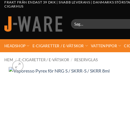
FRAKT FRÅN ENDAST 39 DKK | SNABB LEVERANS | DANMARKS STÖRSTA
CIGARHUS
Søg
efter:
HEADSHOP
E-CIGARETTER / E-VÄTSKOR
VATTENPIPOR
CI
HEM
/
E-CIGARETTER / E-VÄTSKOR
/
RESERVGLAS