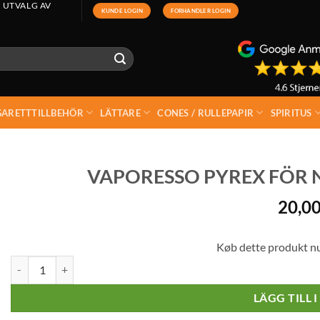
 UTVALG AV
KUNDE LOGIN
FORHANDLER LOGIN
GARETTTILLBEHÖR
LÄTTARE
CONES / RULLEPAPIR
SPIRITUS
VAPORESSO PYREX FÖR NR
20,0
Køb dette produkt n
Vaporesso Pyrex för NRG S / SKRR-S / SKRR 8ml mängd
LÄGG TILL 