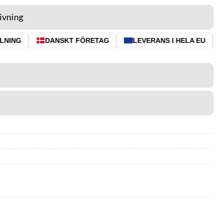
ivning
NING
DANSKT FÖRETAG
LEVERANS I HELA EU
⭐ 