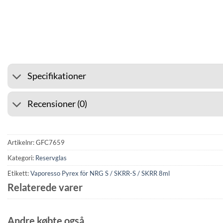
⭐ 4.6 PÅ GOOGLE
🚚 F
Specifikationer
Recensioner (0)
Artikelnr:
GFC7659
Kategori:
Reservglas
Etikett:
Vaporesso Pyrex för NRG S / SKRR-S / SKRR 8ml
Relaterede varer
Andre købte også