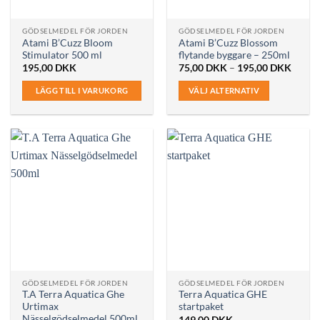
GÖDSELMEDEL FÖR JORDEN
GÖDSELMEDEL FÖR JORDEN
Atami B’Cuzz Bloom
Atami B’Cuzz Blossom
Stimulator 500 ml
flytande byggare – 250ml
Prisint
195,00
DKK
75,00
DKK
–
195,00
DKK
75,00
till
LÄGG TILL I VARUKORG
VÄLJ ALTERNATIV
195,0
Den
här
produkten
har
flera
varianter.
De
olika
alternativen
kan
väljas
på
GÖDSELMEDEL FÖR JORDEN
GÖDSELMEDEL FÖR JORDEN
produktsidan
T.A Terra Aquatica Ghe
Terra Aquatica GHE
Urtimax
startpaket
Nässelgödselmedel 500ml
149,00
DKK