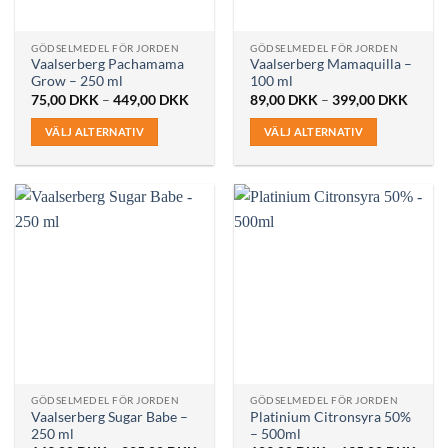
väljas
väljas
på
på
GÖDSELMEDEL FÖR JORDEN
GÖDSELMEDEL FÖR JORDEN
produktsidan
produktsidan
Vaalserberg Pachamama
Vaalserberg Mamaquilla –
Grow – 250 ml
100 ml
Prisintervall:
Prisint
75,00
DKK
–
449,00
DKK
89,00
DKK
–
399,00
DKK
75,00 DKK
89,00
till
till
VÄLJ ALTERNATIV
VÄLJ ALTERNATIV
449,00 DKK
399,0
Den
Den
här
här
produkten
produkten
har
har
flera
flera
varianter.
varianter.
De
De
olika
olika
alternativen
alternativen
kan
kan
väljas
väljas
på
på
GÖDSELMEDEL FÖR JORDEN
GÖDSELMEDEL FÖR JORDEN
produktsidan
produktsidan
Vaalserberg Sugar Babe –
Platinium Citronsyra 50%
250 ml
– 500ml