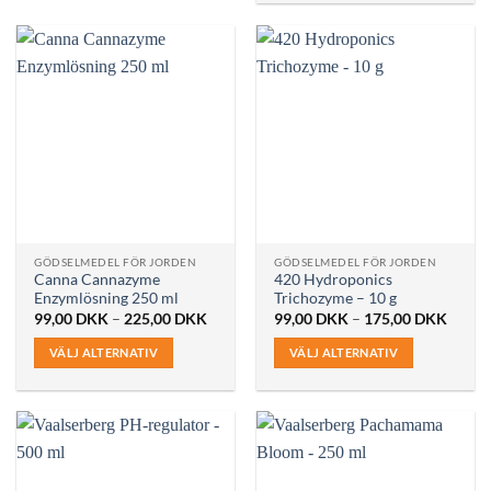
produkten
har
flera
varianter.
De
olika
alternativen
kan
väljas
på
produktsidan
GÖDSELMEDEL FÖR JORDEN
GÖDSELMEDEL FÖR JORDEN
Canna Cannazyme
420 Hydroponics
Enzymlösning 250 ml
Trichozyme – 10 g
Prisintervall:
Prisint
99,00
DKK
–
225,00
DKK
99,00
DKK
–
175,00
DKK
99,00 DKK
99,00
till
till
VÄLJ ALTERNATIV
VÄLJ ALTERNATIV
225,00 DKK
175,0
Den
Den
här
här
produkten
produkten
har
har
flera
flera