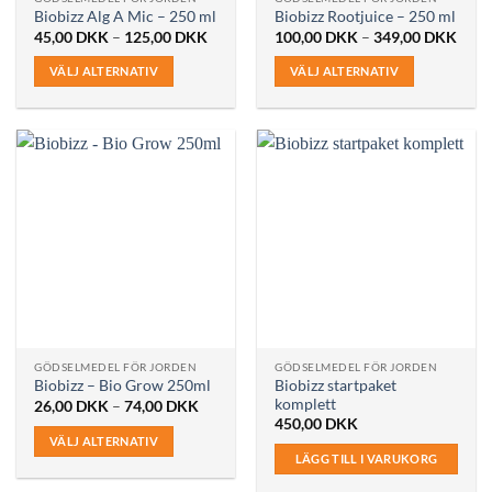
produktsidan
produktsidan
Biobizz Alg A Mic – 250 ml
Biobizz Rootjuice – 250 ml
Prisintervall:
Prisi
45,00
DKK
–
125,00
DKK
100,00
DKK
–
349,00
DKK
45,00 DKK
100,
till
till
VÄLJ ALTERNATIV
VÄLJ ALTERNATIV
125,00 DKK
349,
Den
Den
här
här
produkten
produkten
har
har
flera
flera
varianter.
varianter.
De
De
olika
olika
alternativen
alternativen
kan
kan
väljas
väljas
på
på
GÖDSELMEDEL FÖR JORDEN
GÖDSELMEDEL FÖR JORDEN
produktsidan
produktsidan
Biobizz startpaket
Biobizz – Bio Grow 250ml
komplett
Prisintervall:
26,00
DKK
–
74,00
DKK
26,00 DKK
450,00
DKK
till
VÄLJ ALTERNATIV
74,00 DKK
LÄGG TILL I VARUKORG
Den
här