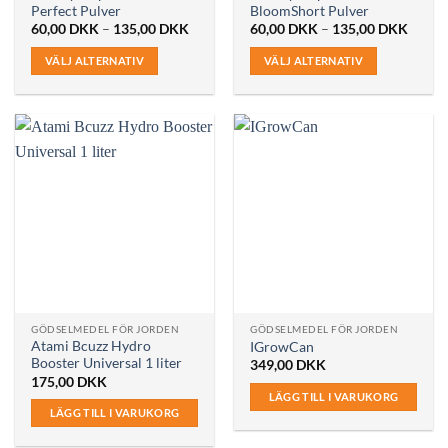
Perfect Pulver
BloomShort Pulver
Prisintervall:
Prisint
60,00
DKK
–
135,00
DKK
60,00
DKK
–
135,00
DKK
60,00 DKK
60,00
till
till
VÄLJ ALTERNATIV
VÄLJ ALTERNATIV
135,00 DKK
135,0
Den
Den
här
här
produkten
produkten
har
har
flera
flera
varianter.
varianter.
De
De
olika
olika
alternativen
alternativen
kan
kan
väljas
väljas
på
på
GÖDSELMEDEL FÖR JORDEN
GÖDSELMEDEL FÖR JORDEN
produktsidan
produktsidan
Atami Bcuzz Hydro
IGrowCan
Booster Universal 1 liter
349,00
DKK
175,00
DKK
LÄGG TILL I VARUKORG
LÄGG TILL I VARUKORG