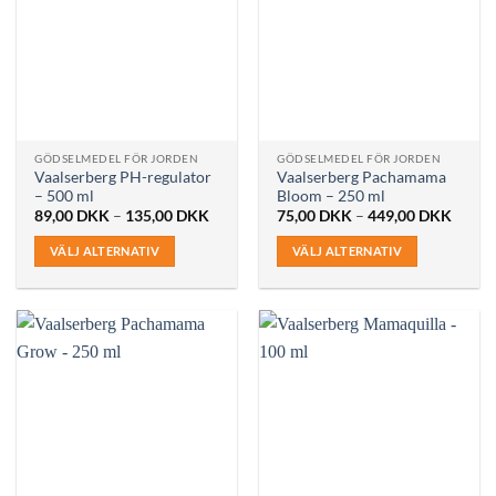
varianter.
varianter.
De
De
olika
olika
alternativen
alternativen
kan
kan
väljas
väljas
på
på
GÖDSELMEDEL FÖR JORDEN
GÖDSELMEDEL FÖR JORDEN
produktsidan
produktsidan
Vaalserberg PH-regulator
Vaalserberg Pachamama
– 500 ml
Bloom – 250 ml
Prisintervall:
Prisint
89,00
DKK
–
135,00
DKK
75,00
DKK
–
449,00
DKK
89,00 DKK
75,00
till
till
VÄLJ ALTERNATIV
VÄLJ ALTERNATIV
135,00 DKK
449,0
Den
Den
här
här
produkten
produkten
har
har
flera
flera
varianter.
varianter.
De
De
olika
olika
alternativen
alternativen
kan
kan