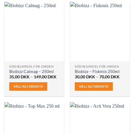
produkten
produkten
har
har
flera
flera
varianter.
varianter.
De
De
olika
olika
alternativen
alternativen
kan
kan
väljas
väljas
på
på
produktsidan
GÖDSELMEDEL FÖR JORDEN
GÖDSELMEDEL FÖR JORDEN
produktsidan
Biobizz Calmag – 250ml
Biobizz – Fiskmix 250ml
Prisintervall:
Prisinte
35,00
DKK
–
149,00
DKK
30,00
DKK
–
70,00
DKK
35,00 DKK
30,00 
till
till
VÄLJ ALTERNATIV
VÄLJ ALTERNATIV
149,00 DKK
70,00 
Den
Den
här
här
produkten
produkten
har
har
flera
flera
varianter.
varianter.
De
De