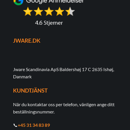
på
produktsidan
JWARE.DK
Jware Scandinavia ApS Baldershøj 17 C 2635 Ishøj,
Danmark
KUNDTJÄNST
När du kontaktar oss per telefon, vänligen ange ditt
beställningsnummer.
📞
+45 31 34 83 89