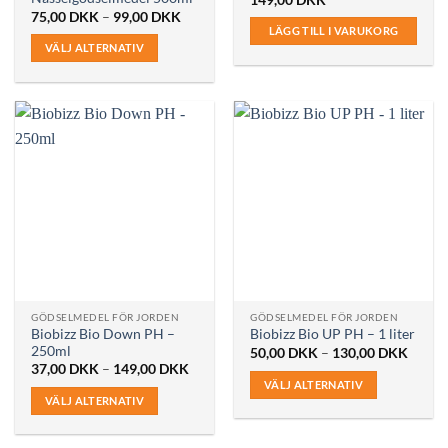
Prisintervall:
75,00
DKK
–
99,00
DKK
75,00 DKK
LÄGG TILL I VARUKORG
till
VÄLJ ALTERNATIV
99,00 DKK
Den
här
produkten
har
flera
varianter.
De
olika
alternativen
kan
väljas
på
GÖDSELMEDEL FÖR JORDEN
GÖDSELMEDEL FÖR JORDEN
produktsidan
Biobizz Bio Down PH –
Biobizz Bio UP PH – 1 liter
250ml
Prisint
50,00
DKK
–
130,00
DKK
50,00
Prisintervall:
37,00
DKK
–
149,00
DKK
till
37,00 DKK
VÄLJ ALTERNATIV
130,0
till
VÄLJ ALTERNATIV
149,00 DKK
Den
Den
här
här