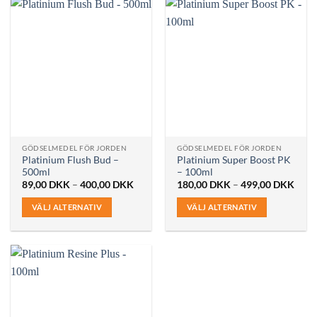
produkten
har
flera
varianter.
De
olika
alternativen
kan
väljas
på
GÖDSELMEDEL FÖR JORDEN
GÖDSELMEDEL FÖR JORDEN
produktsidan
Platinium Flush Bud –
Platinium Super Boost PK
500ml
– 100ml
Prisintervall:
Prisi
89,00
DKK
–
400,00
DKK
180,00
DKK
–
499,00
DKK
89,00 DKK
180,
till
till
VÄLJ ALTERNATIV
VÄLJ ALTERNATIV
400,00 DKK
499,
Den
Den
här
här
produkten
produkten
har
har
flera
flera
varianter.
varianter.
De
De