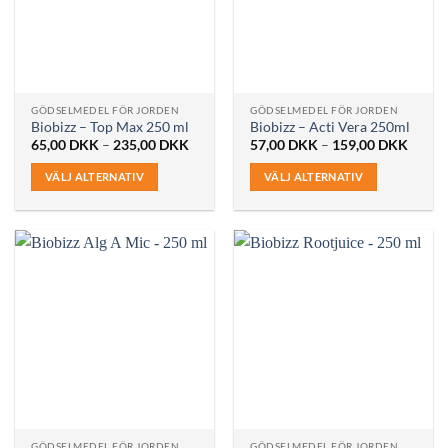
olika
olika
alternativen
alternativen
kan
kan
väljas
väljas
på
på
GÖDSELMEDEL FÖR JORDEN
GÖDSELMEDEL FÖR JORDEN
produktsidan
produktsidan
Biobizz – Top Max 250 ml
Biobizz – Acti Vera 250ml
Prisintervall:
Prisint
65,00
DKK
–
235,00
DKK
57,00
DKK
–
159,00
DKK
65,00 DKK
57,00
till
till
VÄLJ ALTERNATIV
VÄLJ ALTERNATIV
235,00 DKK
159,0
Den
Den
här
här
produkten
produkten
har
har
flera
flera
varianter.
varianter.
De
De
olika
olika
alternativen
alternativen
kan
kan
väljas
väljas
på
på
GÖDSELMEDEL FÖR JORDEN
GÖDSELMEDEL FÖR JORDEN