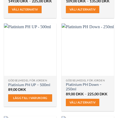
Prisintervall:
Prisi
149,00
DKK
–
225,00
DKK
109,00
DKK
–
135,00
DKK
149,00 DKK
109,
till
till
VÄLJ ALTERNATIV
VÄLJ ALTERNATIV
225,00 DKK
135,
Den
Den
här
här
produkten
produkten
har
har
flera
flera
varianter.
varianter.
De
De
olika
olika
alternativen
alternativen
kan
kan
väljas
väljas
på
på
GÖDSELMEDEL FÖR JORDEN
GÖDSELMEDEL FÖR JORDEN
produktsidan
produktsidan
Platinium PH Down –
Platinium PH UP – 500ml
250ml
89,00
DKK
Prisint
89,00
DKK
–
225,00
DKK
89,00
LÄGG TILL I VARUKORG
till
VÄLJ ALTERNATIV
225,0
Den
här