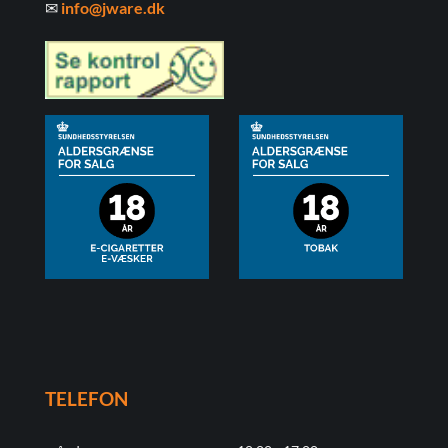
✉
info@jware.dk
TELEFON