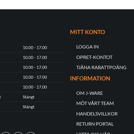
produkten
har
flera
varianter.
MITT KONTO
De
olika
LOGGA IN
alternativen
10.00 - 17.00
kan
OPRET-KONTOT
10.00 - 17.00
väljas
TJÄNA RABATTPOÄNG
10.00 - 17.00
på
produktsidan
10.00 - 17.00
INFORMATION
10.00 - 17.00
OM J-WARE
t
Stängt
MÖT VÅRT TEAM
Stängt
HANDELSVILLKOR
RETURN PORTAL