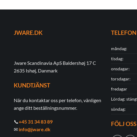
produkten
har
flera
varianter.
JWARE.DK
TELEFON
De
olika
alternativen
måndag:
kan
tisdag:
väljas
Jware Scandinavia ApS Baldershøj 17 C
onsdagar:
på
2635 Ishøj, Danmark
produktsidan
torsdagar:
KUNDTJÄNST
fredagar
Lördag: stäng
När du kontaktar oss per telefon, vänligen
ange ditt beställningsnummer.
söndag:
📞
+45 31 34 83 89
FÖLJ OSS
✉
info@jware.dk