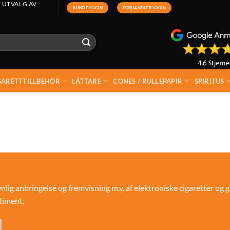
 UTVALG AV
KUNDE LOGIN
FORHANDLER LOGIN
GARETTTILLBEHÖR
LÄTTARE
CONES / RULLEPAPIR
SPIRITUS
ig anbringelse og fremvisning m.v. af elektroniske cigaretter og g
timent.