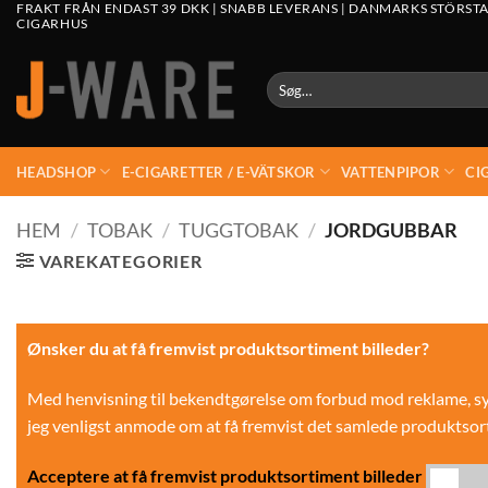
FRAKT FRÅN ENDAST 39 DKK | SNABB LEVERANS | DANMARKS STÖRSTA
CIGARHUS
Søg
efter:
HEADSHOP
E-CIGARETTER / E-VÄTSKOR
VATTENPIPOR
CI
HEM
/
TOBAK
/
TUGGTOBAK
/
JORDGUBBAR
VAREKATEGORIER
Ønsker du at få fremvist produktsortiment billeder?
Med henvisning til bekendtgørelse om forbud mod reklame, synl
jeg venligst anmode om at få fremvist det samlede produktsor
Acceptere at få fremvist produktsortiment billeder