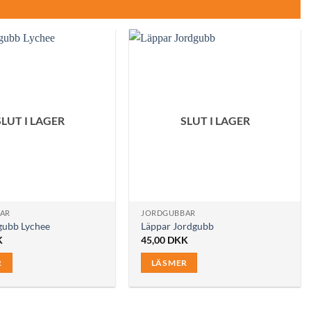
SLUT I LAGER
SLUT I LAGER
AR
JORDGUBBAR
dgubb Lychee
Läppar Jordgubb
K
45,00
DKK
R
LÄS MER