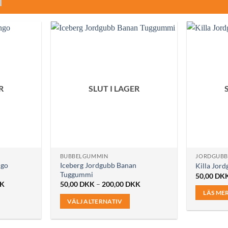
R
SLUT I LAGER
BUBBELGUMMIN
JORDGUBB
ngo
Iceberg Jordgubb Banan
Killa Jor
Tuggummi
50,00
DK
Prisintervall:
Prisintervall:
K
50,00
DKK
–
200,00
DKK
50,00 DKK
50,00 DKK
LÄS ME
till
till
VÄLJ ALTERNATIV
200,00 DKK
200,00 DKK
Den
här