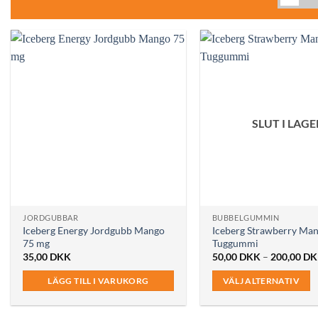
SLUT I LAGE
JORDGUBBAR
BUBBELGUMMIN
Iceberg Energy Jordgubb Mango
Iceberg Strawberry Ma
75 mg
Tuggummi
35,00
DKK
50,00
DKK
–
200,00
DK
LÄGG TILL I VARUKORG
VÄLJ ALTERNATIV
Den
här