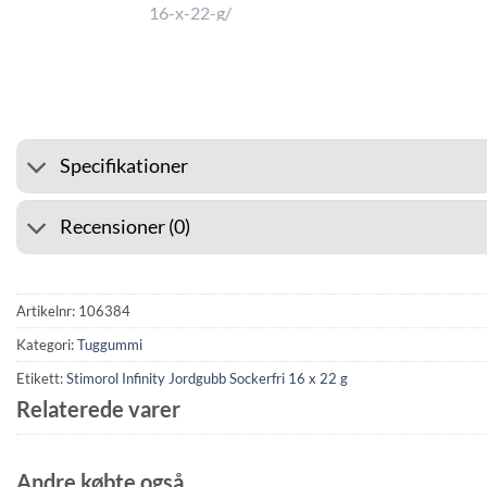
⭐ 4.6 PÅ GOOGLE
🚚 FR
Specifikationer
Recensioner (0)
Artikelnr:
106384
Kategori:
Tuggummi
Etikett:
Stimorol Infinity Jordgubb Sockerfri 16 x 22 g
Relaterede varer
Andre købte også