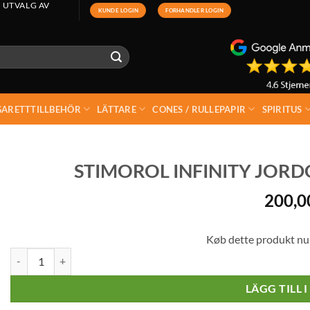
 UTVALG AV
KUNDE LOGIN
FORHANDLER LOGIN
GARETTTILLBEHÖR
LÄTTARE
CONES / RULLEPAPIR
SPIRITUS
STIMOROL INFINITY JORDG
200,
Køb dette produkt nu
Stimorol Infinity Jordgubb Sockerfri 16 x 22 g mängd
LÄGG TILL 