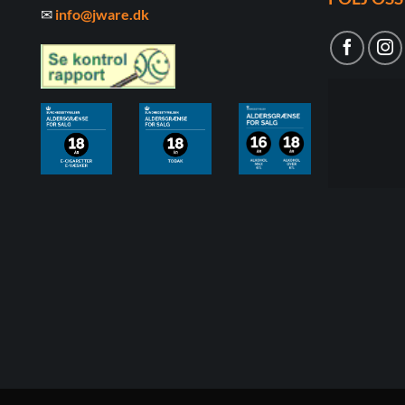
✉
info@jware.dk