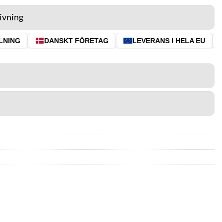
ivning
NING
DANSKT FÖRETAG
LEVERANS I HELA EU
⭐ 