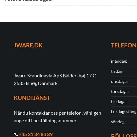
JWARE.DK
TELEFON
måndag:
tisdag:
Jware Scandinavia ApS Baldershøj 17 C
onsdagar:
2635 Ishøj, Danmark
torsdagar:
KUNDTJÄNST
fredagar
Lördag: stäng
När du kontaktar oss per telefon, vänligen
ange ditt beställningsnummer.
söndag:
📞
+45 31 34 83 89
FÖLJ OSS