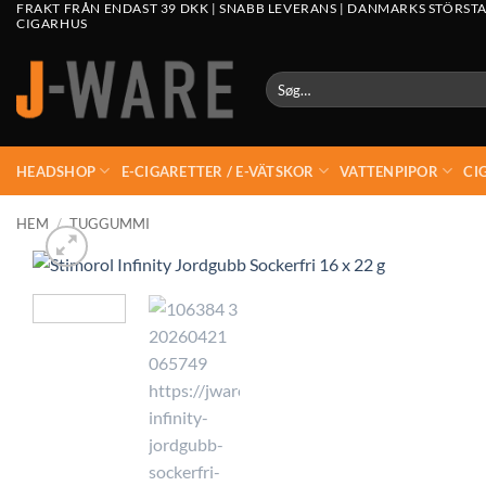
FRAKT FRÅN ENDAST 39 DKK | SNABB LEVERANS | DANMARKS STÖRSTA
CIGARHUS
Søg
efter:
HEADSHOP
E-CIGARETTER / E-VÄTSKOR
VATTENPIPOR
CI
HEM
/
TUGGUMMI