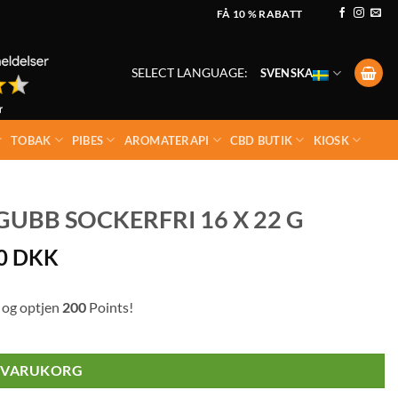
FÅ 10 % RABATT
SELECT LANGUAGE:
SVENSKA
TOBAK
PIBES
AROMATERAPI
CBD BUTIK
KIOSK
UBB SOCKERFRI 16 X 22 G
00
DKK
 og optjen
200
Points!
I VARUKORG