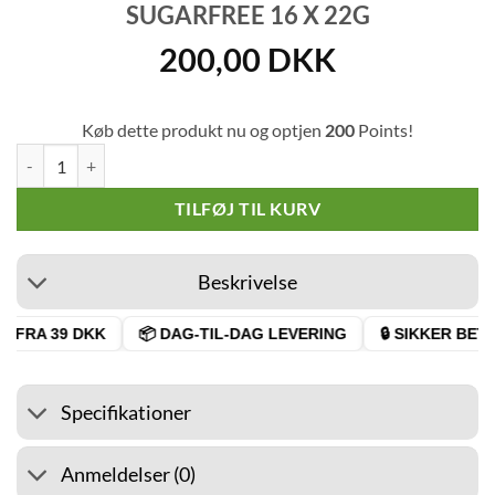
SUGARFREE 16 X 22G
200,00
DKK
Køb dette produkt nu og optjen
200
Points!
Stimorol Infinity Strawberry Sugarfree 16 x 22g antal
TILFØJ TIL KURV
Beskrivelse
 FRA 39 DKK
📦 DAG-TIL-DAG LEVERING
🔒 SIKKER BETAL
Specifikationer
Anmeldelser (0)