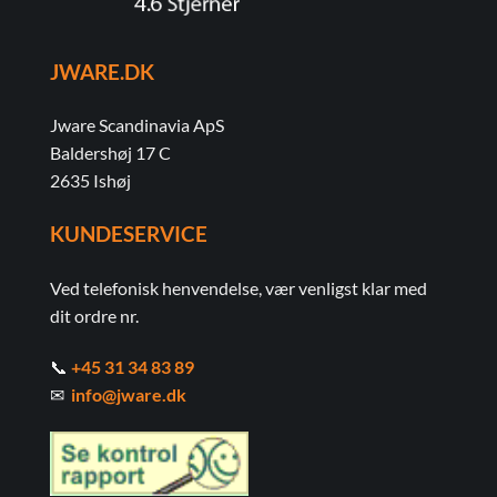
JWARE.DK
Jware Scandinavia ApS
Baldershøj 17 C
2635 Ishøj
KUNDESERVICE
Ved telefonisk henvendelse, vær venligst klar med
dit ordre nr.
📞
+45 31 34 83 89
✉
info@jware.dk