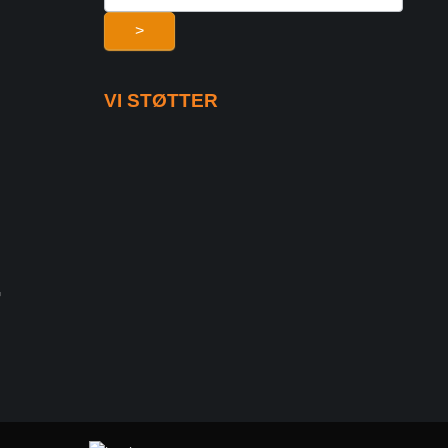
>
VI STØTTER
G