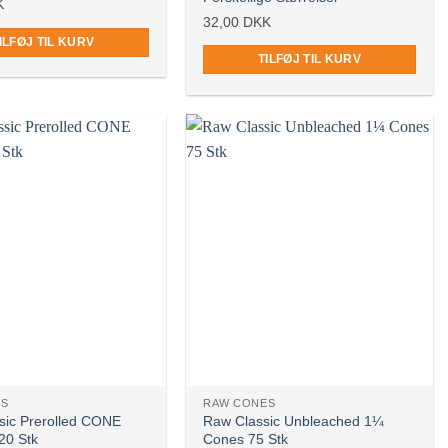
K
32,00
DKK
ILFØJ TIL KURV
TILFØJ TIL KURV
er
Ikke på lager
ES
RAW CONES
sic Prerolled CONE
Raw Classic Unbleached 1¼
20 Stk
Cones 75 Stk