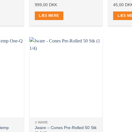
999,00
DKK
45,00
DK
LÆS MERE
LÆS M
Ikke på lager
J-WARE
 Hemp
Jware – Cones Pre-Rolled 50 Stk