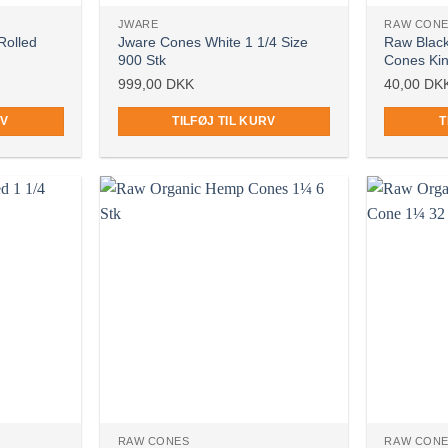
JWARE
RAW CON
Rolled
Jware Cones White 1 1/4 Size
Raw Black
900 Stk
Cones Kin
999,00
DKK
40,00
DK
RV
TILFØJ TIL KURV
T
RAW CONES
RAW CON