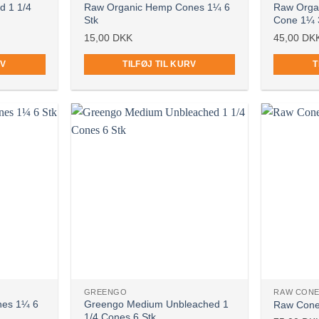
d 1 1/4
Raw Organic Hemp Cones 1¼ 6
Raw Orga
Stk
Cone 1¼ 
15,00
DKK
45,00
DK
RV
TILFØJ TIL KURV
T
GREENGO
RAW CON
nes 1¼ 6
Greengo Medium Unbleached 1
Raw Cone
1/4 Cones 6 Stk