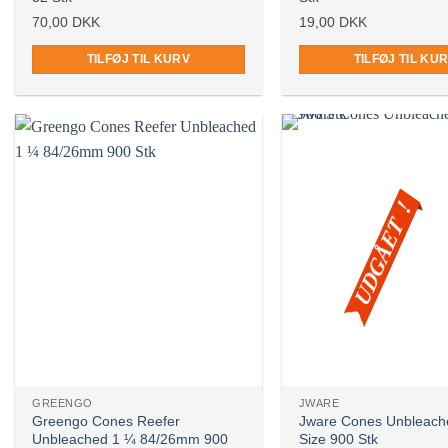
70,00
DKK
19,00
DKK
TILFØJ TIL KURV
TILFØJ TIL KU
UDGÅET !
Ikke på lager
Ikke på lager
GREENGO
JWARE
Greengo Cones Reefer
Jware Cones Unbleach
Unbleached 1 ¼ 84/26mm 900
Size 900 Stk