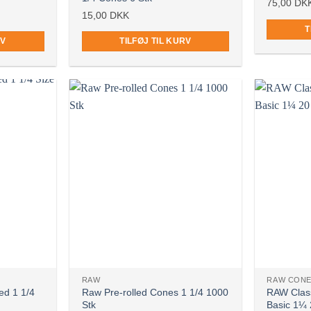
75,00
DK
15,00
DKK
T
RV
TILFØJ TIL KURV
Ikke på lager
Ikke på lag
RAW
RAW CON
ed 1 1/4
Raw Pre-rolled Cones 1 1/4 1000
RAW Clas
Stk
Basic 1¼ 