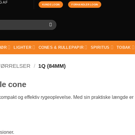
G AF
KUNDE LOGIN
FORHANDLER LOGIN
HØR
LIGHTER
CONES & RULLEPAPIR
SPIRITUS
TOBAK
TØRRELSER
/
1Q (84MM)
le cone
 kompakt og effektiv rygeoplevelse. Med sin praktiske længde er 
sioner.