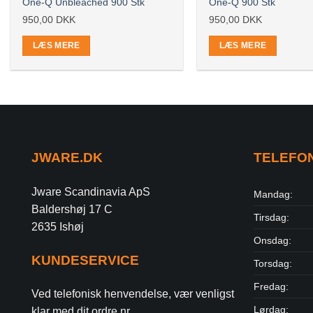
One-Q Unbleached 900 Stk
One-Q 900 Stk
950,00
DKK
950,00
DKK
LÆS MERE
LÆS MERE
JWARE.DK
TELEFO
Jware Scandinavia ApS
Mandag:
Baldershøj 17 C
Tirsdag:
2635 Ishøj
Onsdag:
KUNDESERVICE
Torsdag:
Fredag:
Ved telefonisk henvendelse, vær venligst
Lørdag:
klar med dit ordre nr.