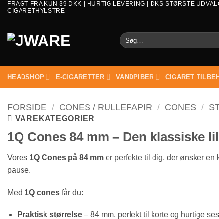
FRAGT FRA KUN 39 DKK | HURTIG LEVERING | DKS STØRSTE UDVAL
CIGARETHYLSTRE
Søg
efter:
HEADSHOP
E-CIGARETTER
VANDPIBER
CIGARET TILBE
FORSIDE
/
CONES / RULLEPAPIR
/
CONES
/
S
VAREKATEGORIER
1Q Cones 84 mm – Den klassiske lil
Vores
1Q Cones på 84 mm
er perfekte til dig, der ønsker en
pause.
Med
1Q cones
får du:
Praktisk størrelse
– 84 mm, perfekt til korte og hurtige ses