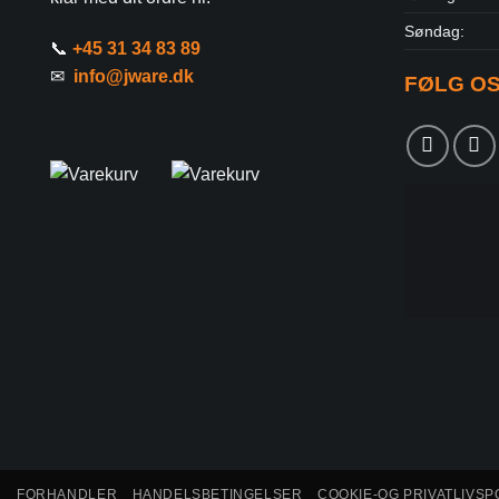
Søndag:
📞
+45 31 34 83 89
✉
info@jware.dk
FØLG O
FORHANDLER
HANDELSBETINGELSER
COOKIE-OG PRIVATLIVSPO