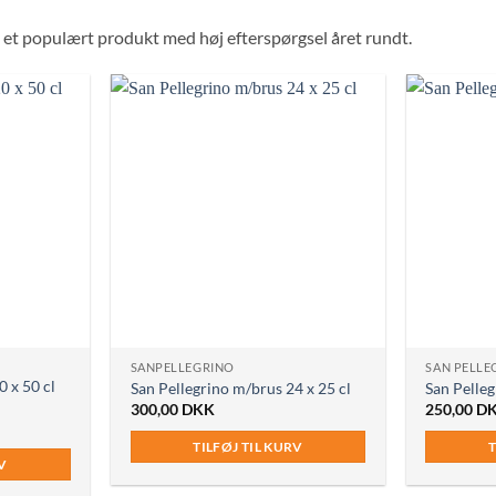
o et populært produkt med høj efterspørgsel året rundt.
SANPELLEGRINO
SAN PELLE
0 x 50 cl
San Pellegrino m/brus 24 x 25 cl
San Pelleg
300,00
DKK
250,00
D
TILFØJ TIL KURV
T
RV