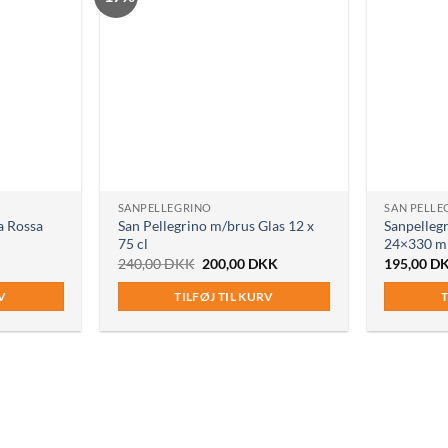
SANPELLEGRINO
SAN PELLE
a Rossa
San Pellegrino m/brus Glas 12 x
Sanpelleg
75 cl
24×330 m
Den
Den
240,00
DKK
200,00
DKK
195,00
D
oprindelige
aktuelle
pris
pris
RV
TILFØJ TIL KURV
T
var:
er:
240,00 DKK.
200,00 DKK.