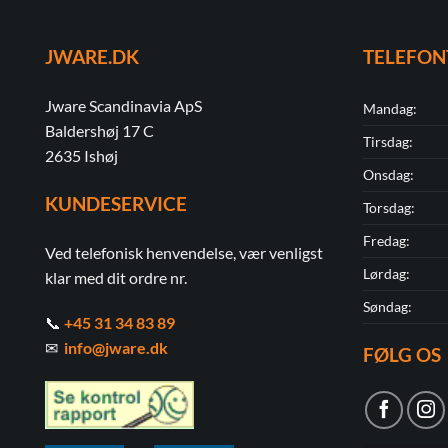
JWARE.DK
TELEFON
Jware Scandinavia ApS
Mandag:
Baldershøj 17 C
Tirsdag:
2635 Ishøj
Onsdag:
KUNDESERVICE
Torsdag:
Fredag:
Ved telefonisk henvendelse, vær venligst
Lørdag:
klar med dit ordre nr.
Søndag:
📞
+45 31 34 83 89
✉
info@jware.dk
FØLG OS