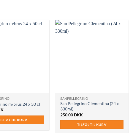
GRINO
SANPELLEGRINO
San Pellegrino Clementina (24 x
rino m/brus 24 x 50 cl
330ml)
KK
250,00
DKK
ILFØJ TIL KURV
TILFØJ TIL KURV