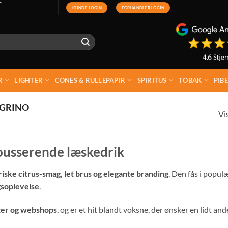
F
KUNDE LOGIN
FORHANDLER LOGIN
R
LIGHTER
CONES & RULLEPAPIR
SPIRITUS
TOBAK
PIB
EGRINO
Vi
mousserende læskedrik
riske citrus-smag, let brus og elegante branding
. Den fås i popu
gsoplevelse
.
nter og webshops
, og er et hit blandt voksne, der ønsker en lidt 