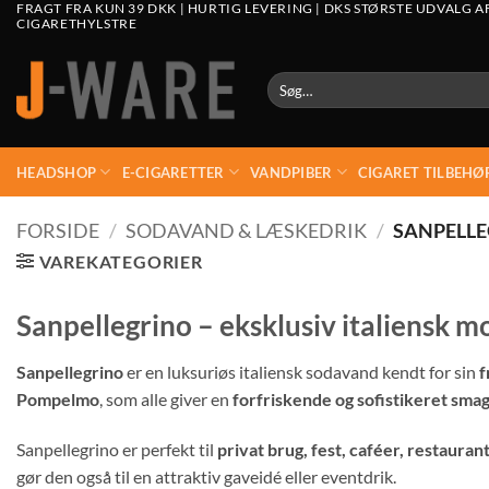
FRAGT FRA KUN 39 DKK | HURTIG LEVERING | DKS STØRSTE UDVALG A
CIGARETHYLSTRE
Søg
efter:
HEADSHOP
E-CIGARETTER
VANDPIBER
CIGARET TILBEHØ
FORSIDE
/
SODAVAND & LÆSKEDRIK
/
SANPELL
VAREKATEGORIER
Sanpellegrino – eksklusiv italiensk 
Sanpellegrino
er en luksuriøs italiensk sodavand kendt for sin
f
Pompelmo
, som alle giver en
forfriskende og sofistikeret sma
Sanpellegrino er perfekt til
privat brug, fest, caféer, restaura
gør den også til en attraktiv gaveidé eller eventdrik.