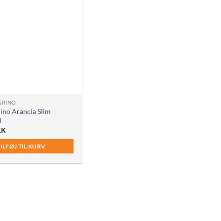
GRINO
rino Arancia Slim
l
KK
ILFØJ TIL KURV