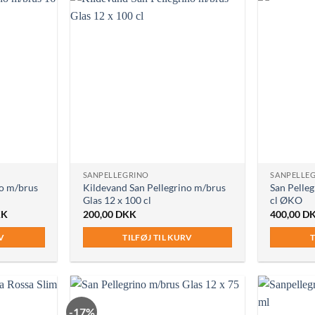
SANPELLEGRINO
SANPELLE
no m/brus
Kildevand San Pellegrino m/brus
San Pelleg
Glas 12 x 100 cl
cl ØKO
Den
KK
200,00
DKK
400,00
D
e
aktuelle
pris
RV
TILFØJ TIL KURV
T
er:
K.
250,00 DKK.
-17%