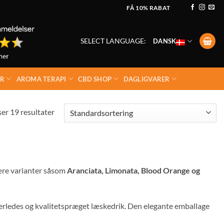
FÅ 10% RABAT
SELECT LANGUAGE:
DANSK
ER
AROMA TERAPI
CBD SHOP
DAGLIGVARER
ser 19 resultater
lære varianter såsom
Aranciata, Limonata, Blood Orange og
anderledes og kvalitetspræget læskedrik. Den elegante emballage