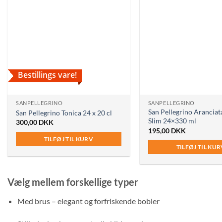
Bestillings vare!
SANPELLEGRINO
SANPELLEGRINO
San Pellegrino Aranciat
San Pellegrino Tonica 24 x 20 cl
Slim 24×330 ml
300,00
DKK
195,00
DKK
TILFØJ TIL KURV
TILFØJ TIL KU
Vælg mellem forskellige typer
Med brus – elegant og forfriskende bobler