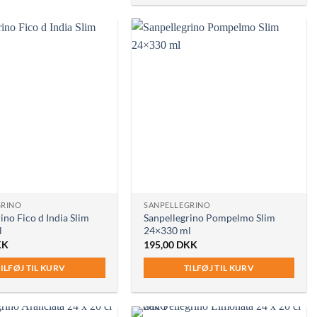
GRINO
SANPELLEGRINO
ino Fico d India Slim
Sanpellegrino Pompelmo Slim
l
24×330 ml
KK
195,00
DKK
ILFØJ TIL KURV
TILFØJ TIL KURV