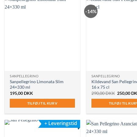
-14%
SANPELLEGRINO
SANPELLEGRINO
Sanpellegrino Limonata Slim
Kildevand San Pellegri
24×330 ml
16 x 75 cl
Den
195,00
DKK
290,00
DKK
250,00
D
oprindelig
pris
TILFØJ TIL KURV
TILFØJ TIL KU
var:
290,00 DK
+ Leveringstid