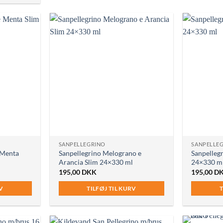
SANPELLEGRINO
SANPELLE
 Menta
Sanpellegrino Melograno e
Sanpellegr
Arancia Slim 24×330 ml
24×330 m
195,00
DKK
195,00
D
RV
TILFØJ TIL KURV
T