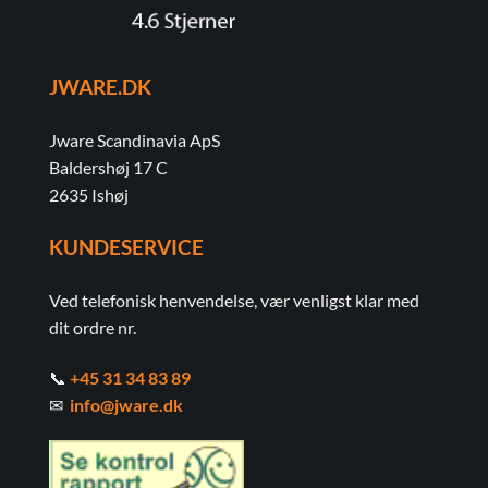
JWARE.DK
Jware Scandinavia ApS
Baldershøj 17 C
2635 Ishøj
KUNDESERVICE
Ved telefonisk henvendelse, vær venligst klar med
dit ordre nr.
📞
+45 31 34 83 89
✉
info@jware.dk