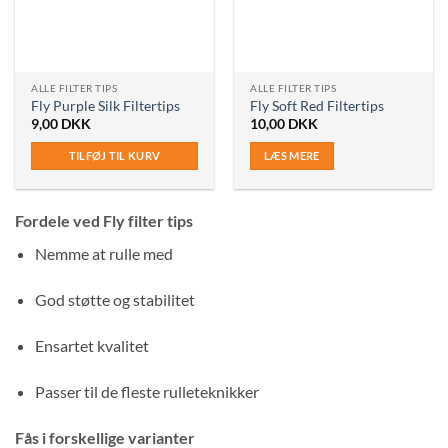
ALLE FILTER TIPS
ALLE FILTER TIPS
Fly Purple Silk Filtertips
Fly Soft Red Filtertips
9,00
DKK
10,00
DKK
TILFØJ TIL KURV
LÆS MERE
Fordele ved Fly filter tips
Nemme at rulle med
God støtte og stabilitet
Ensartet kvalitet
Passer til de fleste rulleteknikker
Fås i forskellige varianter