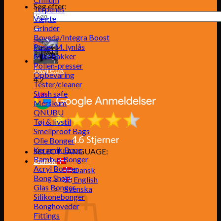
Søg efter:
Terpenes
Vægte
Grinder
Boveda/Integra Boost
Poser M. lynlås
Mixebakker
Pollen-presser
Jware.dk
Opbevaring
4.2
Tester/cleaner
Stash safe
Merskum
QNUBU
Tøj & livstil
Smellproof Bags
Olie Bonger
Keramik Bong
SELECT LANGUAGE:
Bambus Bonger
Dansk
Acryl Bonger
Dansk
Bong Shop
English
Glas Bonger
Svenska
Silikonebonger
Bonghoveder
Fittings