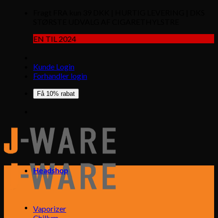
Fragt FRA kun 39 DKK | HURTIG LEVERING | DKS
STØRSTE UDVALG AF CIGARETHYLSTRE
N TIL 2024
Kunde Login
Forhandler login
Få 10% rabat
Headshop
Vaporizer
Chillum