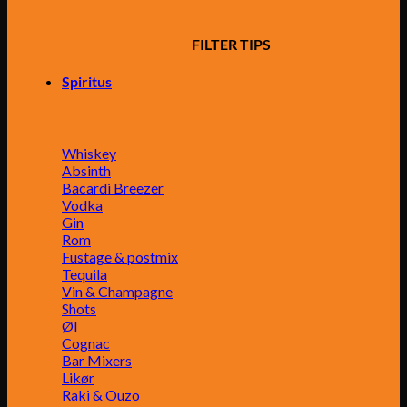
FILTER TIPS
Spiritus
Whiskey
Absinth
Bacardi Breezer
Vodka
Gin
Rom
Fustage & postmix
Tequila
Vin & Champagne
Shots
Øl
Cognac
Bar Mixers
Likør
Raki & Ouzo