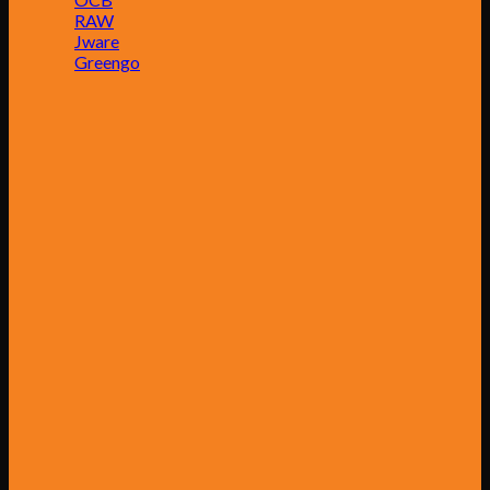
RAW
Jware
Greengo