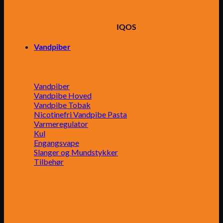
IQOS
Vandpiber
Vandpiber
Vandpibe Hoved
Vandpibe Tobak
Nicotinefri Vandpibe Pasta
Varmeregulator
Kul
Engangsvape
Slanger og Mundstykker
Tilbehør