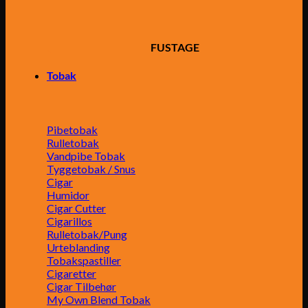
FUSTAGE
Tobak
Pibetobak
Rulletobak
Vandpibe Tobak
Tyggetobak / Snus
Cigar
Humidor
Cigar Cutter
Cigarillos
Rulletobak/Pung
Urteblanding
Tobakspastiller
Cigaretter
Cigar Tilbehør
My Own Blend Tobak