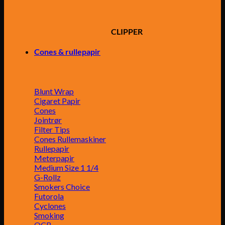
CLIPPER
Cones & rullepapir
Blunt Wrap
Cigaret Papir
Cones
Jointrør
Filter Tips
Cones Rullemaskiner
Rullepapir
Meterpapir
Medium Size 1 1/4
G-Rollz
Smokers Choice
Futorola
Cyclones
Smoking
OCB