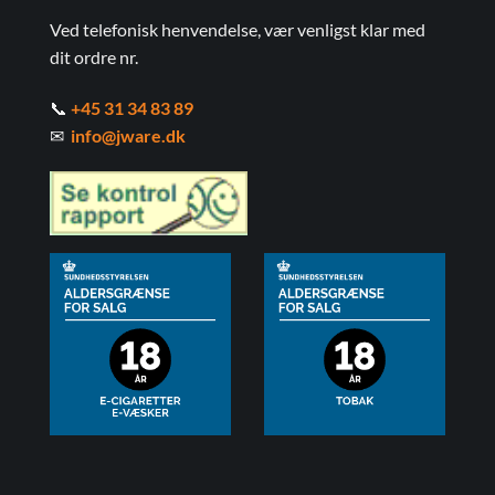
Ved telefonisk henvendelse, vær venligst klar med
dit ordre nr.
📞
+45 31 34 83 89
✉
info@jware.dk