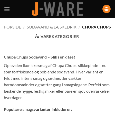
FORSIDE
/
SODAVAND & LÆSKEDRIK
/
CHUPA CHUPS
VAREKATEGORIER
Chupa Chups Sodavand – Slik i en dåse!
Oplev den ikoniske smag af Chupa Chups-slikkepinde – nu
som forfriskende og boblende sodavand! Hver variant er
fyldt med intens smag og sødme, der vækker
barndomsminder og sætter gang i smagsløgene. Perfekt som
læskende hygge, festlig mixer eller bare en sjov overraskelse i
hverdagen.
Populære smagsvarianter inkluderer: