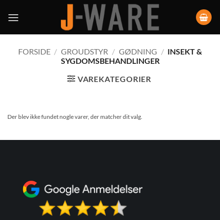
FORSIDE
/
GROUDSTYR
/
GØDNING
/
INSEKT &
SYGDOMSBEHANDLINGER
VAREKATEGORIER
Der blev ikke fundet nogle varer, der matcher dit valg.