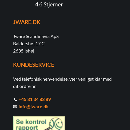
JWARE.DK
Jware Scandinavia ApS
Baldershøj 17 C
2635 Ishøj
KUNDESERVICE
Ved telefonisk henvendelse, vær venligst klar med
dit ordre nr.
📞
+45 31 34 83 89
✉
info@jware.dk