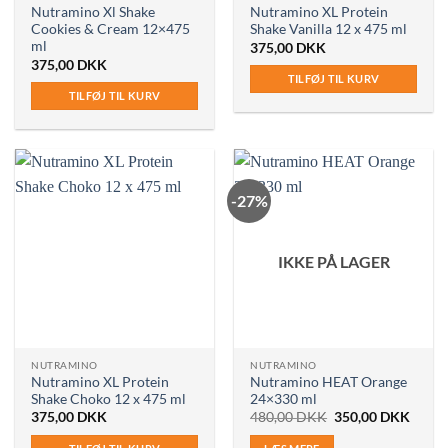
Nutramino Xl Shake
Nutramino XL Protein
Cookies & Cream 12×475
Shake Vanilla 12 x 475 ml
ml
375,00
DKK
375,00
DKK
TILFØJ TIL KURV
TILFØJ TIL KURV
-27%
IKKE PÅ LAGER
NUTRAMINO
NUTRAMINO
Nutramino XL Protein
Nutramino HEAT Orange
Shake Choko 12 x 475 ml
24×330 ml
Den
Den
375,00
DKK
480,00
DKK
350,00
DKK
oprindelige
aktuel
pris
pris