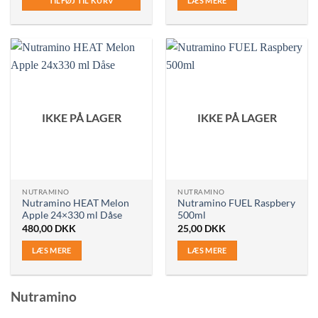
TILFØJ TIL KURV
LÆS MERE
var:
er:
480,00 DKK.
350,0
IKKE PÅ LAGER
IKKE PÅ LAGER
NUTRAMINO
NUTRAMINO
Nutramino HEAT Melon
Nutramino FUEL Raspbery
Apple 24×330 ml Dåse
500ml
480,00
DKK
25,00
DKK
LÆS MERE
LÆS MERE
Nutramino