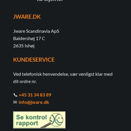
JWARE.DK
Jware Scandinavia ApS
Baldershøj 17 C
2635 Ishøj
KUNDESERVICE
Ved telefonisk henvendelse, vær venligst klar med
dit ordre nr.
📞
+45 31 34 83 89
✉
info@jware.dk