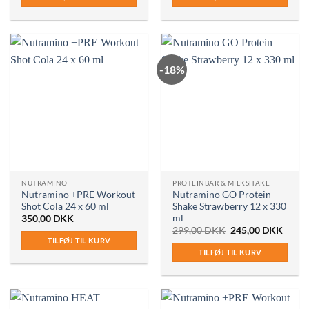
-18%
NUTRAMINO
PROTEINBAR & MILKSHAKE
Nutramino +PRE Workout
Nutramino GO Protein
Shot Cola 24 x 60 ml
Shake Strawberry 12 x 330
ml
350,00
DKK
Den
Den
299,00
DKK
245,00
DKK
oprindelige
aktuel
TILFØJ TIL KURV
pris
pris
TILFØJ TIL KURV
var:
er:
299,00 DKK.
245,0