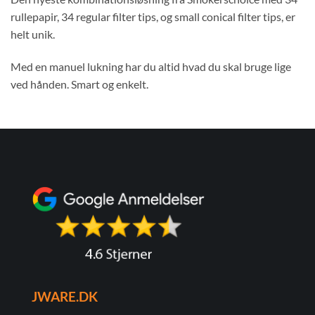
rullepapir, 34 regular filter tips, og small conical filter tips, er
helt unik.
Med en manuel lukning har du altid hvad du skal bruge lige
ved hånden. Smart og enkelt.
JWARE.DK