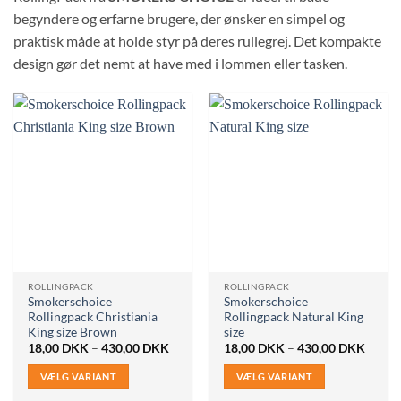
begyndere og erfarne brugere, der ønsker en simpel og
praktisk måde at holde styr på deres rullegrej. Det kompakte
design gør det nemt at have med i lommen eller tasken.
ROLLINGPACK
ROLLINGPACK
Smokerschoice
Smokerschoice
Rollingpack Christiania
Rollingpack Natural King
King size Brown
size
Prisinterval:
Prisin
18,00
DKK
–
430,00
DKK
18,00
DKK
–
430,00
DKK
18,00 DKK
18,00
til
til
VÆLG VARIANT
VÆLG VARIANT
430,00 DKK
430,0
Dette
Dette