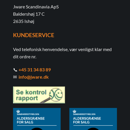
Jware Scandinavia ApS
Baldershøj 17 C
2635 Ishøj
KUNDESERVICE
Ved telefonisk henvendelse, vær venligst klar med
dit ordre nr.
📞
+45 31 34 83 89
✉
info@jware.dk