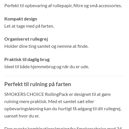
varianter.
Perfekt til opbevaring af rullepapir, filtre og små accessories.
Mulighederne
kan
Kompakt design
vælges
på
Let at tage med på farten.
varesiden
Organiseret rullegrej
Holder dine ting samlet og nemme at finde.
Praktisk til daglig brug
Ideel til både hjemmebrug og når du er ude.
Perfekt til rulning på farten
SMOKERS CHOICE RollingPack er designet til at gøre
rulning mere praktisk. Med et samlet sæt eller
opbevaringsløsning kan du hurtigt få adgang til dit rullegrej,
uanset hvor du er.
Den nyeste kombinationsløsning fra Smokerschoice med 34