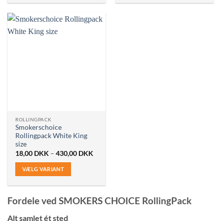
vare
vare
har
har
flere
flere
varianter.
varianter.
Mulighederne
Mulighederne
kan
kan
vælges
vælges
på
på
varesiden
varesiden
ROLLINGPACK
Smokerschoice
Rollingpack White King
size
Prisinterval:
18,00
DKK
–
430,00
DKK
18,00 DKK
til
VÆLG VARIANT
430,00 DKK
Dette
vare
Fordele ved SMOKERS CHOICE RollingPack
har
flere
Alt samlet ét sted