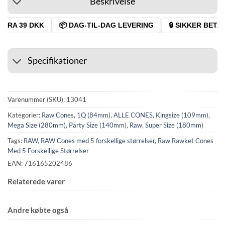
Beskrivelse
FRA 39 DKK
📦 DAG-TIL-DAG LEVERING
🔒 SIKKER BETALI
Specifikationer
Varenummer (SKU):
13041
Kategorier:
Raw Cones
,
1Q (84mm)
,
ALLE CONES
,
Kingsize (109mm)
,
Mega Size (280mm)
,
Party Size (140mm)
,
Raw
,
Super Size (180mm)
Tags:
RAW
,
RAW Cones med 5 forskellige størrelser
,
Raw Rawket Cones
Med 5 Forskellige Størrelser
EAN: 716165202486
Relaterede varer
Andre købte også