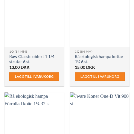
1Q (84 MM)
1Q (84 MM)
Raw Classic oblekt 1 1/4
Rå ekologisk hampa kottar
strutar 6 st
1¼ 6 st
13,00
DKK
15,00
DKK
LÄGG TILL I VARUKORG
LÄGG TILL I VARUKORG