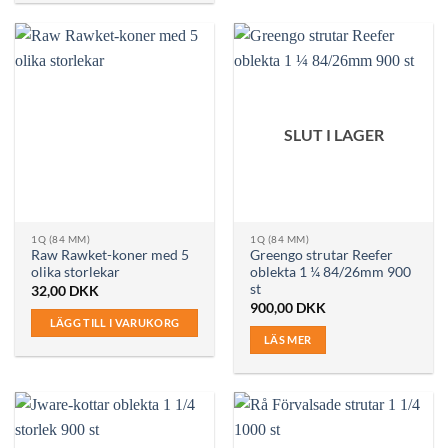
SLUT I LAGER
1Q (84 MM)
1Q (84 MM)
Raw Rawket-koner med 5
Greengo strutar Reefer
olika storlekar
oblekta 1 ¼ 84/26mm 900
st
32,00
DKK
900,00
DKK
LÄGG TILL I VARUKORG
LÄS MER