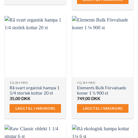
1Q (84 MM)
1Q (84 MM)
Rå svart organisk hampa 1
Elements Bulk Förvalsade
1/4 storlek kottar 20 st
koner 1 ¼ 900 st
35,00
DKK
749,00
DKK
LÄGG TILL I VARUKORG
LÄGG TILL I VARUKORG