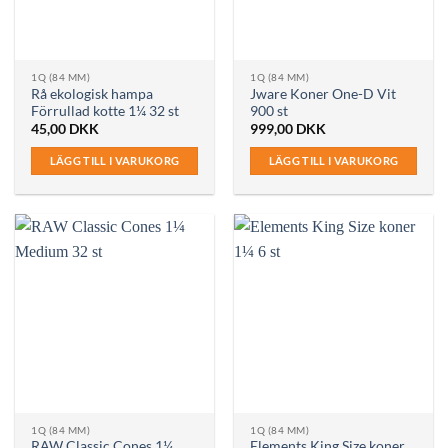
1Q (84 MM)
1Q (84 MM)
Rå ekologisk hampa
Jware Koner One-D Vit
Förrullad kotte 1¼ 32 st
900 st
45,00
DKK
999,00
DKK
LÄGG TILL I VARUKORG
LÄGG TILL I VARUKORG
1Q (84 MM)
1Q (84 MM)
RAW Classic Cones 1¼
Elements King Size koner