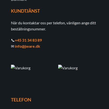
KUNDTJÄNST
När du kontaktar oss per telefon, vänligen ange ditt
beställningsnummer.
📞
+45 31 34 83 89
✉
info@jware.dk
TELEFON