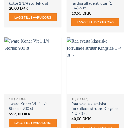
kotte 1 1/4 storlek 6 st
färdigrullade strutar (1
1/4) 6 st
20,00
DKK
19,95
DKK
LÄGG TILL I VARUKORG
LÄGG TILL I VARUKORG
1Q (84 MM)
1Q (84 MM)
Jware Koner Vit 1 1/4
Råa svarta klassiska
Storlek 900 st
förrullade strutar Kingsize
1 ¼ 20 st
999,00
DKK
40,00
DKK
LÄGG TILL I VARUKORG
LÄGG TILL I VARUKORG