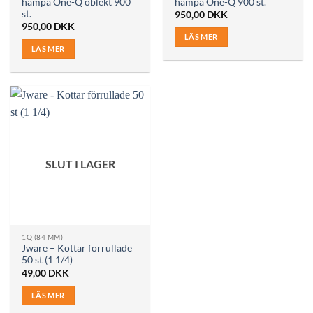
hampa One-Q oblekt 900
hampa One-Q 900 st.
st.
950,00
DKK
950,00
DKK
LÄS MER
LÄS MER
SLUT I LAGER
1Q (84 MM)
Jware – Kottar förrullade
50 st (1 1/4)
49,00
DKK
LÄS MER