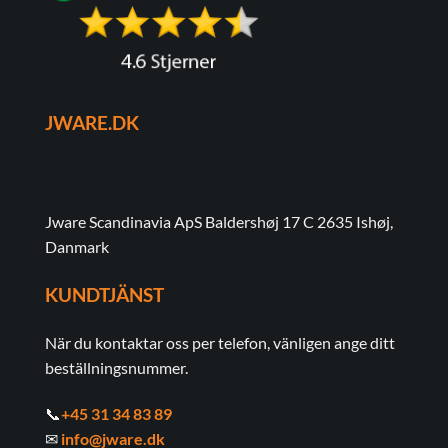
JWARE.DK
Jware Scandinavia ApS Baldershøj 17 C 2635 Ishøj,
Danmark
KUNDTJÄNST
När du kontaktar oss per telefon, vänligen ange ditt
beställningsnummer.
📞
+45 31 34 83 89
✉
info@jware.dk