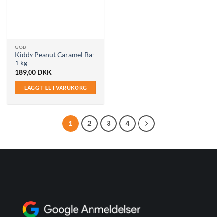
GOB
Kiddy Peanut Caramel Bar
1 kg
189,00
DKK
LÄGG TILL I VARUKORG
1
2
3
4