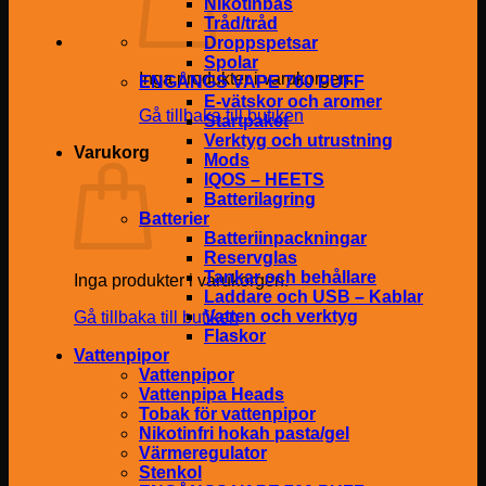
Nikotinbas
Tråd/tråd
Droppspetsar
Spolar
Inga produkter i varukorgen.
ENGÅNGS VAPE 700 PUFF
E-vätskor och aromer
Gå tillbaka till butiken
Startpaket
Verktyg och utrustning
Varukorg
Mods
IQOS – HEETS
Batterilagring
Batterier
Batteriinpackningar
Reservglas
Tankar och behållare
Inga produkter i varukorgen.
Laddare och USB – Kablar
Vatten och verktyg
Gå tillbaka till butiken
Flaskor
Vattenpipor
Vattenpipor
Vattenpipa Heads
Tobak för vattenpipor
Nikotinfri hokah pasta/gel
Värmeregulator
Stenkol