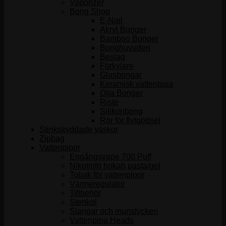
Vaporizer
Bong Shop
E-Nail
Akryl Bonger
Bamboo Bonger
Bonghuvuden
Beslag
Förkylare
Glasbongar
Keramisk vattenpipa
Olja Bonger
Riste
Silikonbong
Rör för flytgödsel
Stinkskyddade väskor
Zipbag
Vattenpipor
Engångsvape 700 Puff
Nikotinfri hokah pasta/gel
Tobak för vattenpipor
Värmeregulator
Tillbehör
Stenkol
Slangar och munstycken
Vattenpipa Heads