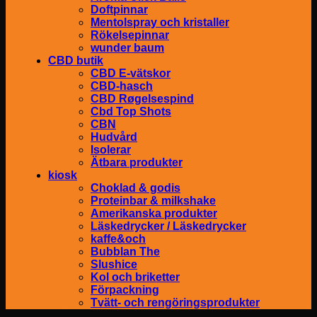
Doftpinnar
Mentolspray och kristaller
Rökelsepinnar
wunder baum
CBD butik
CBD E-vätskor
CBD-hasch
CBD Røgelsespind
Cbd Top Shots
CBN
Hudvård
Isolerar
Ätbara produkter
kiosk
Choklad & godis
Proteinbar & milkshake
Amerikanska produkter
Läskedrycker / Läskedrycker
kaffe&och
Bubblan The
Slushice
Kol och briketter
Förpackning
Tvätt- och rengöringsprodukter