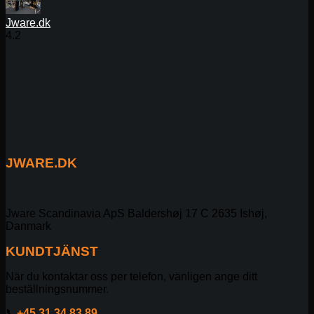
Jware.dk
4.2
JWARE.DK
Jware Scandinavia ApS Baldershøj 17 C 2635 Ishøj,
Danmark
KUNDTJÄNST
När du kontaktar oss per telefon, vänligen ange ditt
beställningsnummer.
📞
+45 31 34 83 89