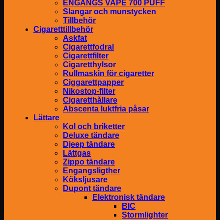
ENGÅNGS VAPE 700 PUFF
Slangar och munstycken
Tillbehör
Cigaretttillbehör
Askfat
Cigarettfodral
Cigarettfilter
Cigaretthylsor
Rullmaskin för cigaretter
Ciggarettpapper
Nikostop-filter
Cigaretthållare
Abscenta luktfria påsar
Lättare
Kol och briketter
Deluxe tändare
Djeep tändare
Lättgas
Zippo tändare
Engangsligther
Köksljusare
Dupont tändare
Elektronisk tändare
BIC
Stormlighter