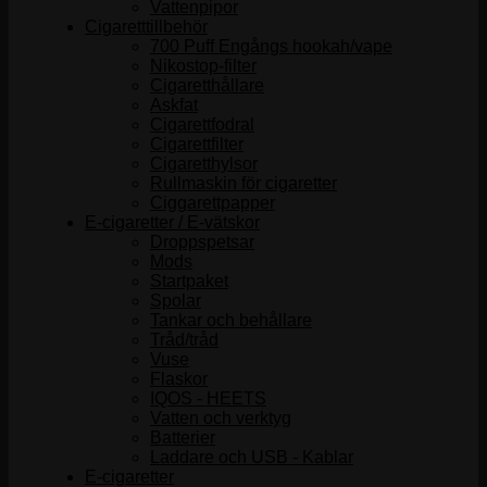
Vattenpipor
Cigaretttillbehör
700 Puff Engångs hookah/vape
Nikostop-filter
Cigaretthållare
Askfat
Cigarettfodral
Cigarettfilter
Cigaretthylsor
Rullmaskin för cigaretter
Ciggarettpapper
E-cigaretter / E-vätskor
Droppspetsar
Mods
Startpaket
Spolar
Tankar och behållare
Tråd/tråd
Vuse
Flaskor
IQOS - HEETS
Vatten och verktyg
Batterier
Laddare och USB - Kablar
E-cigaretter