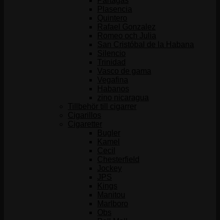
Partagás
Plasencia
Quintero
Rafael Gonzalez
Romeo och Julia
San Cristóbal de la Habana
Silencio
Trinidad
Vasco de gama
Vegafina
Habanos
zino nicaragua
Tillbehör till cigarrer
Cigarillos
Cigaretter
Bugler
Kamel
Cecil
Chesterfield
Jockey
JPS
Kings
Manitou
Marlboro
Obs