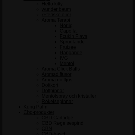
Hello kitty
wunder baum
Æteriske olier
Aroma Terapi
Norliq
Capella
Fcukin Flava
Sprudlande
Fruizee
Hängande
IVG
Mentol
Aroma Click Balls
Aromadiffusor
Aroma doftljus
Doftkort
Doftpinnar
Mentolspray och kristaller
Rökelsepinnar
Kung Palm
Cbd-produkter
CBD Cartridge
CBD Røgelsespind
CBN
CBD-hasch