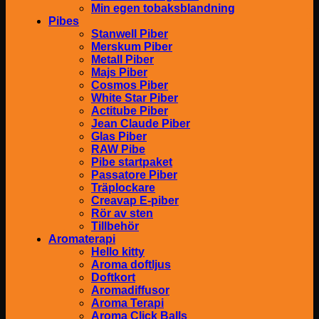
Min egen tobaksblandning
Pibes
Stanwell Piber
Merskum Piber
Metall Piber
Majs Piber
Cosmos Piber
White Star Piber
Actitube Piber
Jean Claude Piber
Glas Piber
RAW Pibe
Pibe startpaket
Passatore Piber
Träplockare
Creavap E-piber
Rör av sten
Tillbehör
Aromaterapi
Hello kitty
Aroma doftljus
Doftkort
Aromadiffusor
Aroma Terapi
Aroma Click Balls