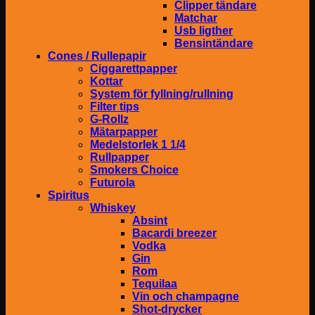
Clipper tändare
Matchar
Usb ligther
Bensintändare
Cones / Rullepapir
Ciggarettpapper
Kottar
System för fyllning/rullning
Filter tips
G-Rollz
Mätarpapper
Medelstorlek 1 1/4
Rullpapper
Smokers Choice
Futurola
Spiritus
Whiskey
Absint
Bacardi breezer
Vodka
Gin
Rom
Tequilaa
Vin och champagne
Shot-drycker