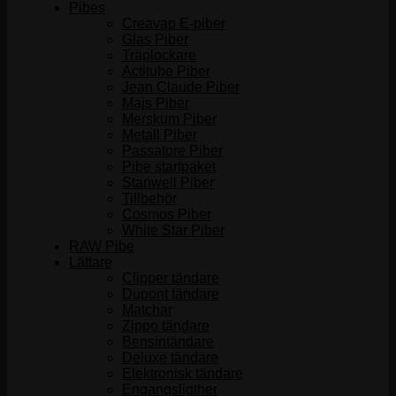
Pibes
Creavap E-piber
Glas Piber
Träplockare
Actitube Piber
Jean Claude Piber
Majs Piber
Merskum Piber
Metall Piber
Passatore Piber
Pibe startpaket
Stanwell Piber
Tillbehör
Cosmos Piber
White Star Piber
RAW Pibe
Lättare
Clipper tändare
Dupont tändare
Matchar
Zippo tändare
Bensintändare
Deluxe tändare
Elektronisk tändare
Engangsligther