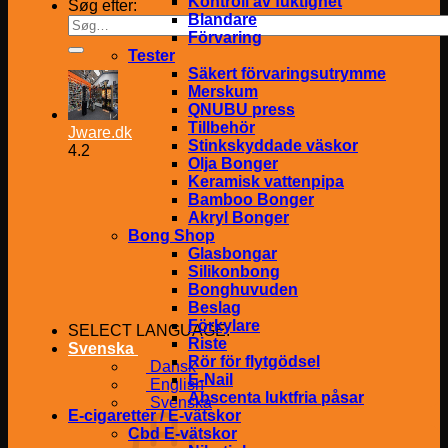
Kontroll av fuktighet
Søg efter:
Blandare
Förvaring
Tester
Säkert förvaringsutrymme
Merskum
QNUBU press
Tillbehör
Jware.dk
Stinkskyddade väskor
4.2
Olja Bonger
Keramisk vattenpipa
Bamboo Bonger
Akryl Bonger
Bong Shop
Glasbongar
Silikonbong
Bonghuvuden
Beslag
Förkylare
SELECT LANGUAGE:
Riste
Svenska
Rör för flytgödsel
Dansk
E-Nail
English
Abscenta luktfria påsar
Svenska
E-cigaretter / E-vätskor
Cbd E-vätskor