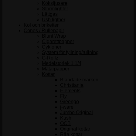
Köksljusare
Stormlighter
Lättgas
Usb ligther
Kol och briketter
Cones / Rullepapir
Blunt Wrap
Cigarettpapper
Cykloner
System för fyllning/rullning
G-Rollz
Medelstorlek 1 1/4
Mätarpapper
Kottar
Blandade märken
Christiania
Elements
Fly
Greengo
j-ware
Jumbo Original
Kush
OCB
Original kottar
Råa kottar