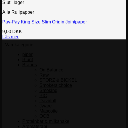
Slut i lager
Alla Rullpapper
Pay-Pay King Size Slim Origin Jointpaper
9,00
DKK
Läs mer
Varekategorier
piper
Blunt
Brands
On Balance
Raw
STORZ & BICKEL
Smokers choice
Smoking
BIC
Davidoff
Jware
Mascotte
OCB
Proteinbar & milkshake
Aromaterapi