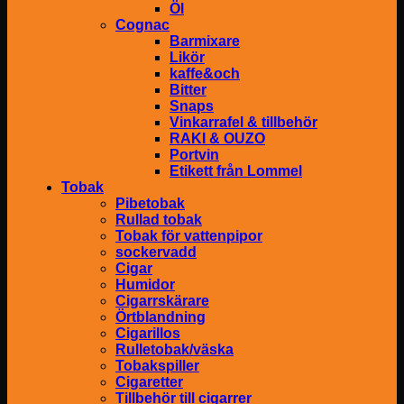
Öl
Cognac
Barmixare
Likör
kaffe&och
Bitter
Snaps
Vinkarrafel & tillbehör
RAKI & OUZO
Portvin
Etikett från Lommel
Tobak
Pibetobak
Rullad tobak
Tobak för vattenpipor
sockervadd
Cigar
Humidor
Cigarrskärare
Örtblandning
Cigarillos
Rulletobak/väska
Tobakspiller
Cigaretter
Tillbehör till cigarrer