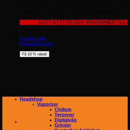
Frakt från endast 39 DKK | SNABB LEVERANS |
Danmarks STÖRSTA UTVALG AV CIGARHUS
GOTT NYTT ÅR OCH VÄLKOMMEN TILL 2024
Kunde Login
Forhandler login
Få 10 % rabatt
Headshop
Vaporizer
Chillum
Terpener
Digitalvåg
Grinder