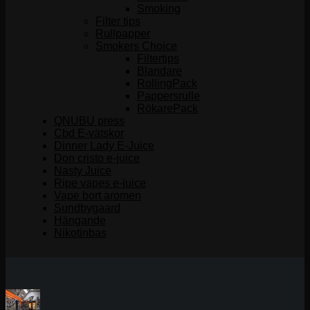
Smoking
Filter tips
Rullpapper
Smokers Choice
Filtertips
Blandare
RollingPack
Pappersrulle
RökarePack
QNUBU press
Cbd E-vätskor
Dinner Lady E-Juice
Don cristo e-juice
Nasty Juice
Ripe vapes e-juice
Vape bort aromen
Sundbygaard
Hängande
Nikotinbas