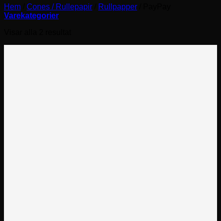
Hem
/
Cones / Rullepapir
/
Rullpapper
/
PayPay
Varekategorier
Visar alla 2 resultat