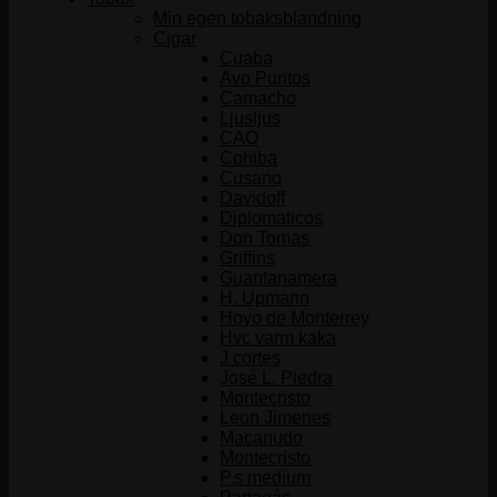
Min egen tobaksblandning
Cigar
Cuaba
Avo Puritos
Camacho
Ljusljus
CAO
Cohiba
Cusano
Davidoff
Diplomaticos
Don Tomas
Griffins
Guantanamera
H. Upmann
Hoyo de Monterrey
Hvc varm kaka
J cortes
José L. Piedra
Montecristo
Leon Jimenes
Macanudo
Montecristo
P.s medium