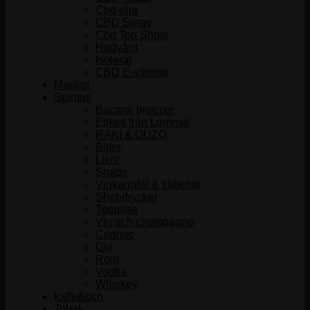
Cbd-olja
CBD Spray
Cbd Top Shots
Hudvård
Isolerar
CBD E-vätskor
Maskot
Spiritus
Bacardi breezer
Etikett från Lommel
RAKI & OUZO
Bitter
Likör
Snaps
Vinkarrafel & tillbehör
Shot-drycker
Tequilaa
Vin och champagne
Cognac
Gin
Rom
Vodka
Whiskey
kaffe&och
Tobak