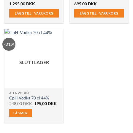
1.295,00
DKK
695,00
DKK
LÄGG TILL I VARUKORG
LÄGG TILL I VARUKORG
-21%
SLUT I LAGER
ALLA VODKA
CpH Vodka 70 cl 44%
Det
Det
248,00
DKK
195,00
DKK
ursprungliga
nuvarande
priset
priset
LÄS MER
var:
är:
248,00 DKK.
195,00 DKK.