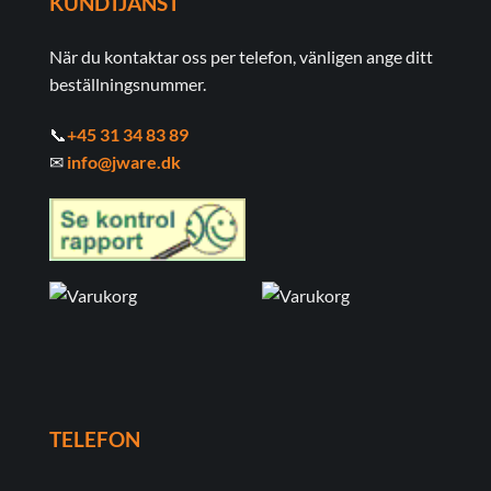
KUNDTJÄNST
När du kontaktar oss per telefon, vänligen ange ditt
beställningsnummer.
📞
+45 31 34 83 89
✉
info@jware.dk
TELEFON