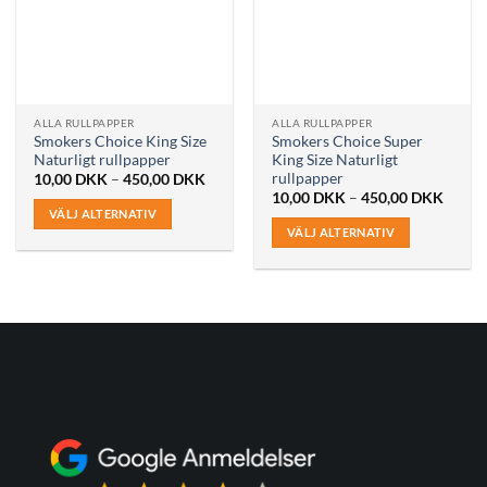
olika
alternativen
alternativen
kan
kan
väljas
väljas
på
på
produktsidan
ALLA RULLPAPPER
ALLA RULLPAPPER
produktsidan
Smokers Choice King Size
Smokers Choice Super
Naturligt rullpapper
King Size Naturligt
rullpapper
Prisintervall:
10,00
DKK
–
450,00
DKK
10,00 DKK
Prisint
10,00
DKK
–
450,00
DKK
till
10,00
VÄLJ ALTERNATIV
450,00 DKK
till
VÄLJ ALTERNATIV
Den
450,0
Den
här
här
produkten
produkten
har
har
flera
flera
varianter.
varianter.
De
De
olika
olika
alternativen
alternativen
kan
kan
väljas
väljas