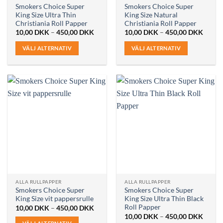
Smokers Choice Super
Smokers Choice Super
King Size Ultra Thin
King Size Natural
Christiania Roll Papper
Christiania Roll Papper
Prisintervall:
Prisint
10,00
DKK
–
450,00
DKK
10,00
DKK
–
450,00
DKK
10,00 DKK
10,00
till
till
VÄLJ ALTERNATIV
VÄLJ ALTERNATIV
450,00 DKK
450,0
Den
Den
här
här
produkten
produkten
har
har
flera
flera
varianter.
varianter.
De
De
olika
olika
alternativen
alternativen
kan
kan
väljas
väljas
på
på
ALLA RULLPAPPER
ALLA RULLPAPPER
produktsidan
produktsidan
Smokers Choice Super
Smokers Choice Super
King Size vit pappersrulle
King Size Ultra Thin Black
Roll Papper
Prisintervall:
10,00
DKK
–
450,00
DKK
10,00 DKK
Prisint
10,00
DKK
–
450,00
DKK
till
10,00