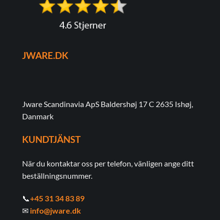
på
på
produktsidan
produktsidan
JWARE.DK
Jware Scandinavia ApS Baldershøj 17 C 2635 Ishøj,
Danmark
KUNDTJÄNST
När du kontaktar oss per telefon, vänligen ange ditt
beställningsnummer.
📞
+45 31 34 83 89
✉
info@jware.dk