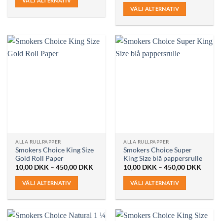
VÄLJ ALTERNATIV
450,00 DKK
till
VÄLJ ALTERNATIV
Den
450,0
Den
här
här
produkten
produkten
har
har
flera
flera
varianter.
varianter.
De
De
olika
olika
alternativen
alternativen
kan
kan
väljas
väljas
på
på
produktsidan
ALLA RULLPAPPER
ALLA RULLPAPPER
produktsidan
Smokers Choice King Size
Smokers Choice Super
Gold Roll Paper
King Size blå pappersrulle
Prisintervall:
Prisint
10,00
DKK
–
450,00
DKK
10,00
DKK
–
450,00
DKK
10,00 DKK
10,00
till
till
VÄLJ ALTERNATIV
VÄLJ ALTERNATIV
450,00 DKK
450,0
Den
Den
här
här
produkten
produkten