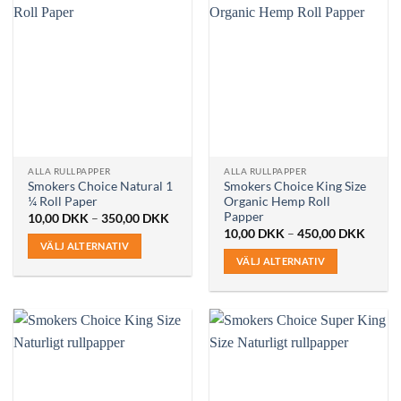
har
har
flera
flera
varianter.
varianter.
De
De
olika
olika
alternativen
alternativen
kan
kan
väljas
väljas
på
på
ALLA RULLPAPPER
ALLA RULLPAPPER
produktsidan
produktsidan
Smokers Choice Natural 1
Smokers Choice King Size
¼ Roll Paper
Organic Hemp Roll
Papper
Prisintervall:
10,00
DKK
–
350,00
DKK
10,00 DKK
Prisint
10,00
DKK
–
450,00
DKK
till
10,00
VÄLJ ALTERNATIV
350,00 DKK
till
VÄLJ ALTERNATIV
Den
450,0
Den
här
här
produkten
produkten
har
har
flera
flera
varianter.
varianter.
De
De
olika