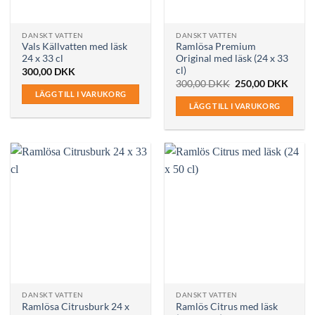
DANSKT VATTEN
DANSKT VATTEN
Vals Källvatten med läsk
Ramlösa Premium
24 x 33 cl
Original med läsk (24 x 33
cl)
300,00
DKK
Det
Det
300,00
DKK
250,00
DKK
ursprungliga
nuvar
LÄGG TILL I VARUKORG
priset
priset
LÄGG TILL I VARUKORG
var:
är:
300,00 DKK.
250,0
DANSKT VATTEN
DANSKT VATTEN
Ramlösa Citrusburk 24 x
Ramlös Citrus med läsk