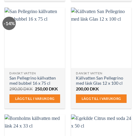
-14%
DANSKT VATTEN
DANSKT VATTEN
San Pellegrino källvatten
Källvatten San Pellegrino
med bubbel 16 x 75 cl
med läsk Glas 12 x 100 cl
Det
Det
290,00
DKK
250,00
DKK
200,00
DKK
ursprungliga
nuvarande
priset
priset
LÄGG TILL I VARUKORG
LÄGG TILL I VARUKORG
var:
är:
290,00 DKK.
250,00 DKK.