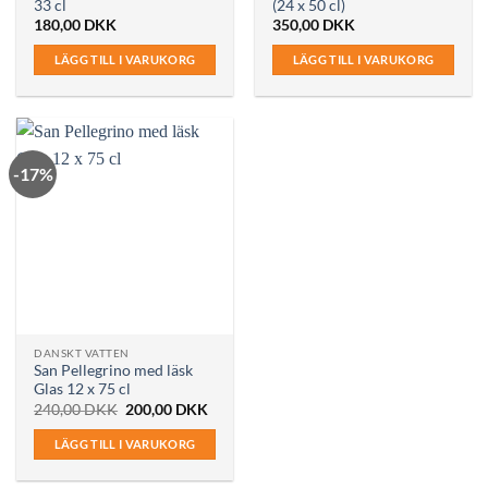
33 cl
(24 x 50 cl)
180,00
DKK
350,00
DKK
LÄGG TILL I VARUKORG
LÄGG TILL I VARUKORG
-17%
DANSKT VATTEN
San Pellegrino med läsk
Glas 12 x 75 cl
Det
Det
240,00
DKK
200,00
DKK
ursprungliga
nuvarande
priset
priset
LÄGG TILL I VARUKORG
var:
är:
240,00 DKK.
200,00 DKK.