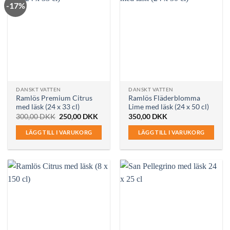
-17%
DANSKT VATTEN
DANSKT VATTEN
Ramlös Premium Citrus
Ramlös Fläderblomma
med läsk (24 x 33 cl)
Lime med läsk (24 x 50 cl)
Det
Det
300,00
DKK
250,00
DKK
350,00
DKK
ursprungliga
nuvarande
priset
priset
LÄGG TILL I VARUKORG
LÄGG TILL I VARUKORG
var:
är:
300,00 DKK.
250,00 DKK.