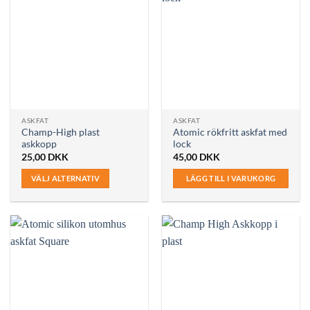
ASKFAT
ASKFAT
Champ-High plast
Atomic rökfritt askfat med
askkopp
lock
25,00
DKK
45,00
DKK
VÄLJ ALTERNATIV
LÄGG TILL I VARUKORG
Den
här
produkten
har
flera
varianter.
De
olika