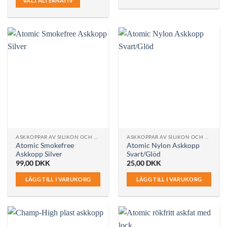
VÄLJ ALTERNATIV
Den
här
produkten
har
flera
varianter.
De
olika
alternativen
kan
väljas
på
ASKKOPPAR AV SILIKON OCH PLAST
ASKKOPPAR AV SILIKON OCH PLAST
produktsidan
Atomic Smokefree
Atomic Nylon Askkopp
Askkopp Silver
Svart/Glöd
99,00
DKK
25,00
DKK
LÄGG TILL I VARUKORG
LÄGG TILL I VARUKORG