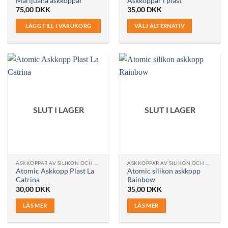
Marijuana askkoppar
Askkoppar i plast
75,00
DKK
35,00
DKK
LÄGG TILL I VARUKORG
VÄLJ ALTERNATIV
Den
här
produkten
har
flera
varianter.
De
SLUT I LAGER
SLUT I LAGER
olika
alternativen
kan
väljas
på
ASKKOPPAR AV SILIKON OCH PLAST
ASKKOPPAR AV SILIKON OCH PLAST
produktsidan
Atomic Askkopp Plast La
Atomic silikon askkopp
Catrina
Rainbow
30,00
DKK
35,00
DKK
LÄS MER
LÄS MER