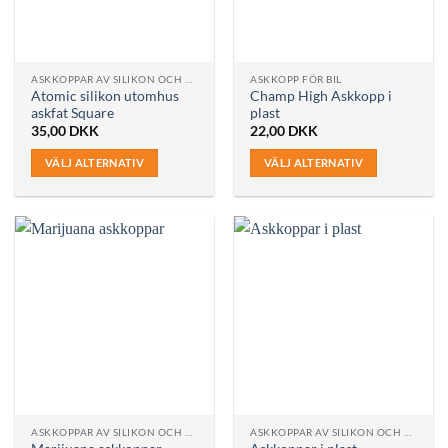
alternativen
kan
väljas
på
ASKKOPPAR AV SILIKON OCH PLAST
ASKKOPP FÖR BIL
produktsidan
Atomic silikon utomhus
Champ High Askkopp i
askfat Square
plast
35,00
DKK
22,00
DKK
VÄLJ ALTERNATIV
VÄLJ ALTERNATIV
Den
Den
här
här
produkten
produkten
har
har
flera
flera
varianter.
varianter.
De
De
olika
olika
alternativen
alternativen
kan
kan
väljas
väljas
på
på
ASKKOPPAR AV SILIKON OCH PLAST
ASKKOPPAR AV SILIKON OCH PLAST
produktsidan
produktsidan