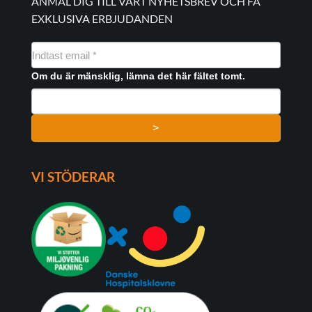
ANMÄL DIG TILL VÅRT NYHETSBREV OCH FÅ
EXKLUSIVA ERBJUDANDEN
NYHEDSMAIL
FORMULAR
Om du är mänsklig, lämna det här fältet tomt.
>
VI STÖDERAR