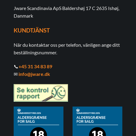
Jware Scandinavia ApS Baldershøj 17 C 2635 Ishøj,
Danmark
KUNDTJÄNST
När du kontaktar oss per telefon, vänligen ange ditt
beställningsnummer.
📞
+45 31 34 83 89
✉
info@jware.dk