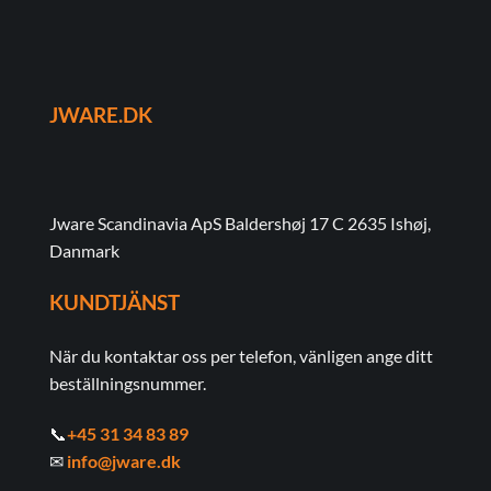
olika
olika
alternativen
alternativen
kan
kan
väljas
väljas
på
på
JWARE.DK
produktsidan
produktsidan
Jware Scandinavia ApS Baldershøj 17 C 2635 Ishøj,
Danmark
KUNDTJÄNST
När du kontaktar oss per telefon, vänligen ange ditt
beställningsnummer.
📞
+45 31 34 83 89
✉
info@jware.dk