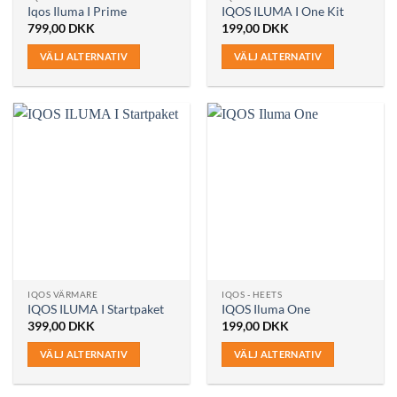
Iqos Iluma I Prime
IQOS ILUMA I One Kit
799,00
DKK
199,00
DKK
VÄLJ ALTERNATIV
VÄLJ ALTERNATIV
Den
Den
här
här
produkten
produkten
har
har
flera
flera
varianter.
varianter.
De
De
olika
olika
alternativen
alternativen
kan
kan
väljas
väljas
på
på
IQOS VÄRMARE
IQOS - HEETS
produktsidan
produktsidan
IQOS ILUMA I Startpaket
IQOS Iluma One
399,00
DKK
199,00
DKK
VÄLJ ALTERNATIV
VÄLJ ALTERNATIV
Den
Den
här
här