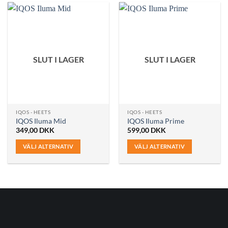
produkten
produkten
har
har
flera
flera
varianter.
varianter.
De
De
SLUT I LAGER
SLUT I LAGER
olika
olika
alternativen
alternativen
kan
kan
väljas
väljas
på
på
IQOS - HEETS
IQOS - HEETS
produktsidan
produktsidan
IQOS Iluma Mid
IQOS Iluma Prime
349,00
DKK
599,00
DKK
VÄLJ ALTERNATIV
VÄLJ ALTERNATIV
Den
Den
här
här
produkten
produkten
har
har
flera
flera
varianter.
varianter.
De
De