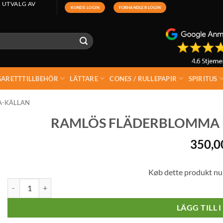
 UTVALG AV
KUNDE LOGIN
FORHANDLER LOGIN
GARETTTILLBEHÖR
LÄTTARE
CONES / RULLEPAPIR
SPIRITUS
A-KÄLLAN
RAMLÖS FLÄDERBLOMMA LIM
350,
Køb dette produkt nu
Ramlös Fläderblomma Lime med läsk (24 x 50 cl) mängd
LÄGG TILL 