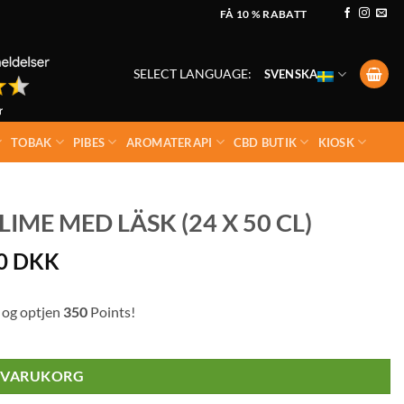
FÅ 10 % RABATT
SELECT LANGUAGE:
SVENSKA
TOBAK
PIBES
AROMATERAPI
CBD BUTIK
KIOSK
E MED LÄSK (24 X 50 CL)
00
DKK
 og optjen
350
Points!
I VARUKORG