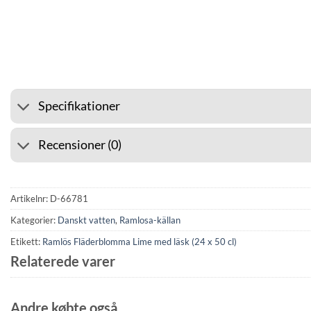
⭐ 4.6 PÅ GOOGLE
🚚 F
Specifikationer
Recensioner (0)
Artikelnr:
D-66781
Kategorier:
Danskt vatten
,
Ramlosa-källan
Etikett:
Ramlös Fläderblomma Lime med läsk (24 x 50 cl)
Relaterede varer
Andre købte også