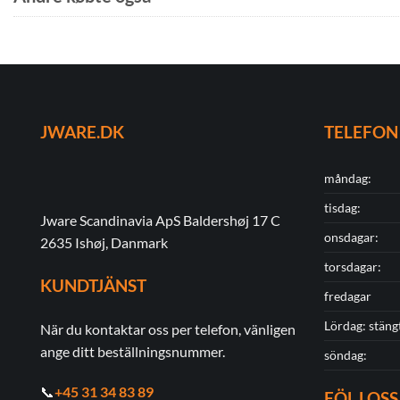
JWARE.DK
TELEFON
måndag:
tisdag:
Jware Scandinavia ApS Baldershøj 17 C
onsdagar:
2635 Ishøj, Danmark
torsdagar:
KUNDTJÄNST
fredagar
Lördag: stäng
När du kontaktar oss per telefon, vänligen
ange ditt beställningsnummer.
söndag:
📞
+45 31 34 83 89
FÖLJ OSS