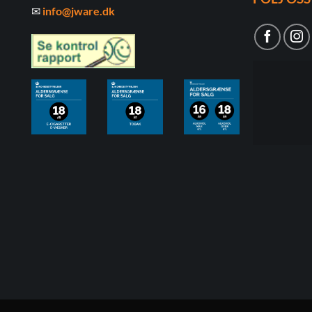
✉
info@jware.dk