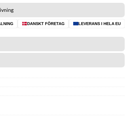
ivning
NING
DANSKT FÖRETAG
LEVERANS I HELA EU
⭐