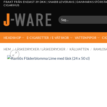
FRAKT FRÅN ENDAST 39 DKK | SNABB LEVERANS | DANMARKS STÖRSTA
CIGARHUS
Søg
efter:
HEADSHOP
E-CIGARETTER / E-VÄTSKOR
VATTENPIPOR
CI
HEM
/
LÄSKEDRYCKER / LÄSKEDRYCKER
/
KÄLLVATTEN
/
RAMLOS