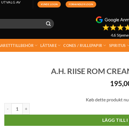
 UTVALG AV
KUNDE LOGIN
FORHANDLER LOGIN
GARETTTILLBEHÖR
LÄTTARE
CONES / RULLEPAPIR
SPIRITUS
A.H. RIISE ROM CREA
195,
Køb dette produkt nu
A.H. Riise Rom Cream Liqueur 17% 70 cl mängd
LÄGG TILL 