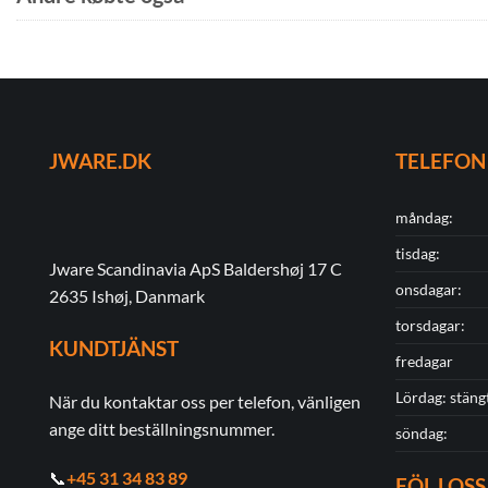
JWARE.DK
TELEFON
måndag:
tisdag:
Jware Scandinavia ApS Baldershøj 17 C
onsdagar:
2635 Ishøj, Danmark
torsdagar:
KUNDTJÄNST
fredagar
Lördag: stäng
När du kontaktar oss per telefon, vänligen
ange ditt beställningsnummer.
söndag:
📞
+45 31 34 83 89
FÖLJ OSS