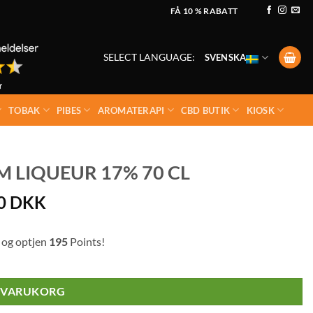
FÅ 10 % RABATT
SELECT LANGUAGE:
SVENSKA
TOBAK
PIBES
AROMATERAPI
CBD BUTIK
KIOSK
M LIQUEUR 17% 70 CL
00
DKK
 og optjen
195
Points!
I VARUKORG