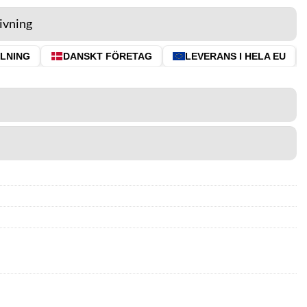
ivning
NING
DANSKT FÖRETAG
LEVERANS I HELA EU
⭐