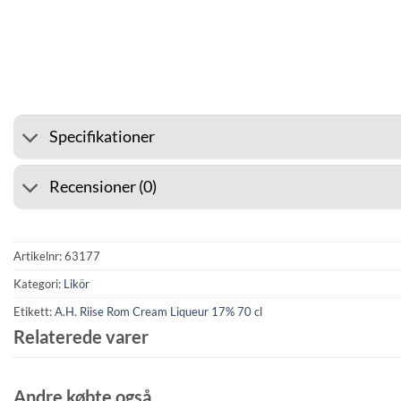
⭐ 4.6 PÅ GOOGLE
🚚 F
Specifikationer
Recensioner (0)
Artikelnr:
63177
Kategori:
Likör
Etikett:
A.H. Riise Rom Cream Liqueur 17% 70 cl
Relaterede varer
Andre købte også