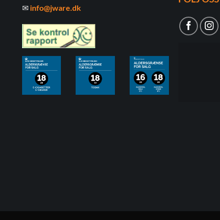
✉
info@jware.dk