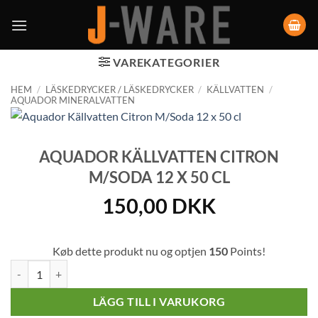
VAREKATEGORIER
HEM
/
LÄSKEDRYCKER / LÄSKEDRYCKER
/
KÄLLVATTEN
/
AQUADOR MINERALVATTEN
AQUADOR KÄLLVATTEN CITRON
M/SODA 12 X 50 CL
150,00
DKK
Køb dette produkt nu og optjen
150
Points!
Aquador Källvatten Citron M/Soda 12 x 50 cl mängd
LÄGG TILL I VARUKORG