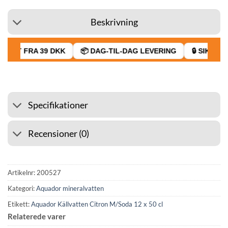
Beskrivning
RAGT FRA 39 DKK
📦 DAG-TIL-DAG LEVERING
🔒 SIKKER 
Specifikationer
Recensioner (0)
Artikelnr:
200527
Kategori:
Aquador mineralvatten
Etikett:
Aquador Källvatten Citron M/Soda 12 x 50 cl
Relaterede varer