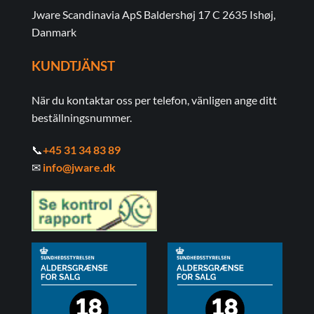
Jware Scandinavia ApS Baldershøj 17 C 2635 Ishøj,
Danmark
KUNDTJÄNST
När du kontaktar oss per telefon, vänligen ange ditt
beställningsnummer.
📞
+45 31 34 83 89
✉
info@jware.dk