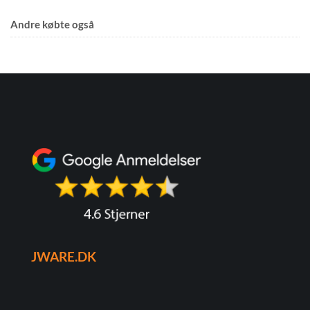
Andre købte også
JWARE.DK