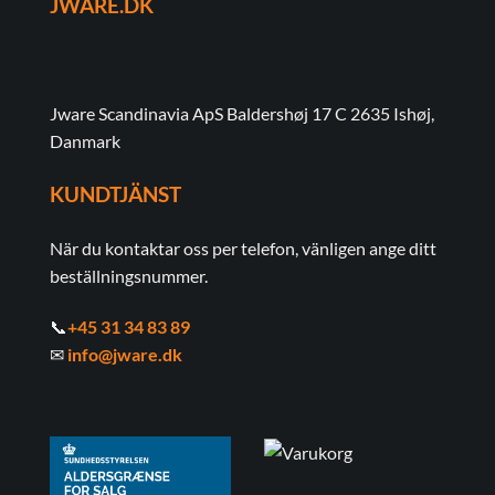
JWARE.DK
Jware Scandinavia ApS Baldershøj 17 C 2635 Ishøj,
Danmark
KUNDTJÄNST
När du kontaktar oss per telefon, vänligen ange ditt
beställningsnummer.
📞
+45 31 34 83 89
✉
info@jware.dk