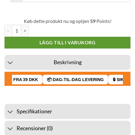
Køb dette produkt nu og optjen
59
Points!
Capella-koncentrat New York Cheesecake v2 30 ml mängd
LÄGG TILL I VARUKORG
Beskrivning
RAGT FRA 39 DKK
📦 DAG-TIL-DAG LEVERING
🔒 SIKKER 
Specifikationer
Recensioner (0)