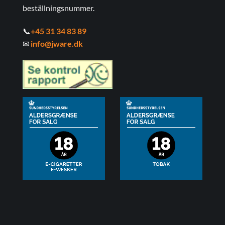
beställningsnummer.
📞
+45 31 34 83 89
✉
info@jware.dk