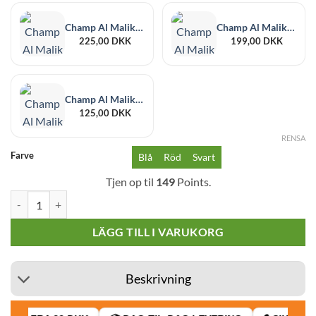
är:
999,00
455,00
Champ Al Malik Khouribga vattenpipa 38 cm
Champ Al Malik Temara vattenpipa 38 cm
225,00
DKK
199,00
DKK
Champ Al Malik Essaouira vattenpipa 25 cm
125,00
DKK
RENSA
Farve
Blå
Röd
Svart
Tjen op til
149
Points.
Champ-High Al Malik Safi Hookah mängd
LÄGG TILL I VARUKORG
Beskrivning