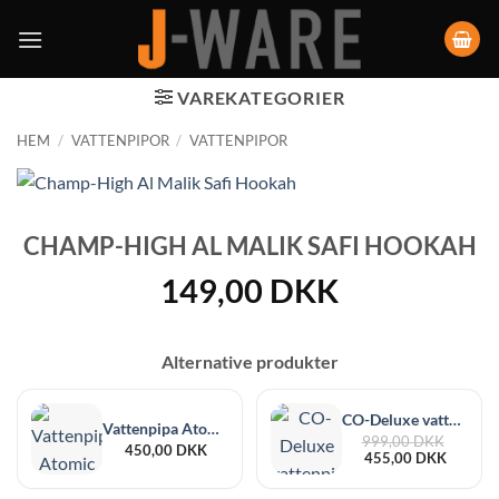
VAREKATEGORIER
HEM
/
VATTENPIPOR
/
VATTENPIPOR
CHAMP-HIGH AL MALIK SAFI HOOKAH
149,00
DKK
Alternative produkter
CO-Deluxe vattenpipa 28 cm
Vattenpipa Atomic Aluminium 47 cm
Det
999,00
DKK
450,00
DKK
Det
ursprun
455,00
DKK
nuvaran
priset
priset
var: