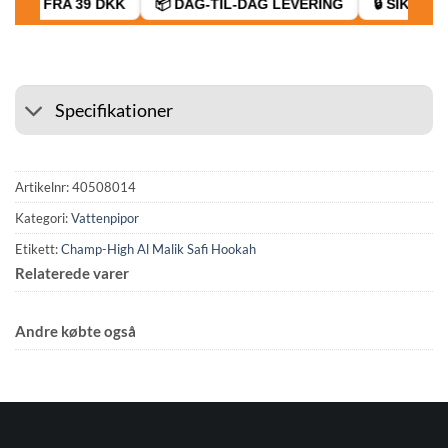
AGT FRA 39 DKK
📦 DAG-TIL-DAG LEVERING
🔒 SIKKER B
Specifikationer
Artikelnr:
40508014
Kategori:
Vattenpipor
Etikett:
Champ-High Al Malik Safi Hookah
Relaterede varer
Andre købte også