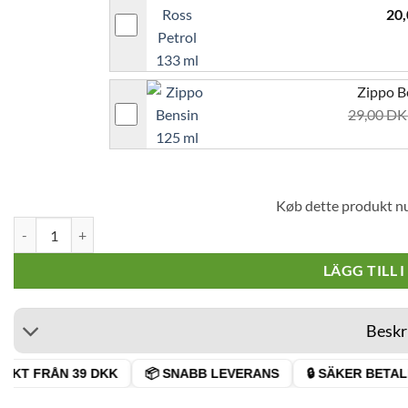
20
Zippo B
29,00
DK
Køb dette produkt n
Champ High Metal Japanska Demoner Bensintändare mängd
LÄGG TILL 
Beskr
KT FRÅN 39 DKK
📦 SNABB LEVERANS
🔒 SÄKER BETALN