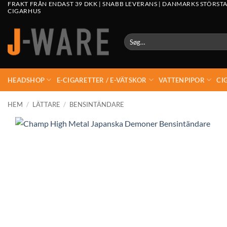
FRAKT FRÅN ENDAST 39 DKK | SNABB LEVERANS | DANMARKS STÖRSTA
CIGARHUS
Søg
efter:
HEADSHOP
E-CIGARETTER / E-VÄTSKOR
VATTENPIPOR
CI
HEM
/
LÄTTARE
/
BENSINTÄNDARE