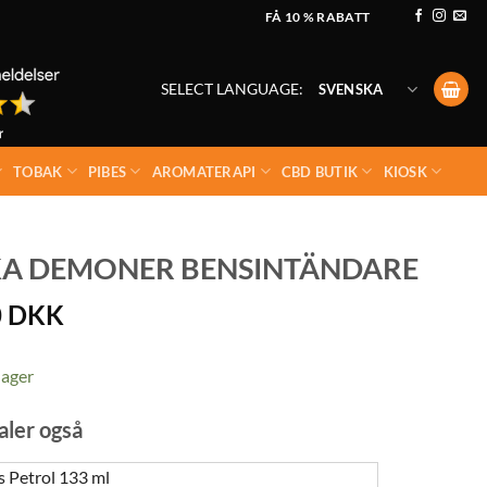
FÅ 10 % RABATT
SELECT LANGUAGE:
SVENSKA
TOBAK
PIBES
AROMATERAPI
CBD BUTIK
KIOSK
KA DEMONER BENSINTÄNDARE
0
DKK
lager
aler også
 Petrol 133 ml