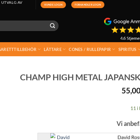
 UTVALG AV
KUNDE LOGIN
FORHANDLER LOGIN
GARETTTILLBEHÖR
LÄTTARE
CONES / RULLEPAPIR
SPIRITUS
CHAMP HIGH METAL JAPANS
55,0
11 i 
Vi anbef
David Ross