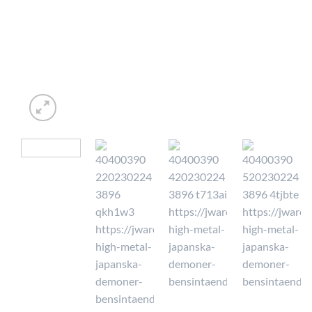
⭐ 4.6 PÅ GOOGLE
🚚 FRA