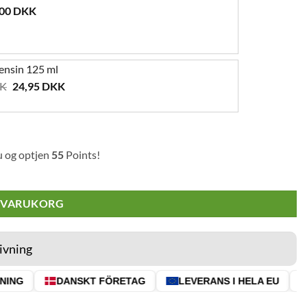
,00
DKK
ensin 125 ml
Det
Det
K
24,95
DKK
ursprungliga
nuvarande
priset
priset
var:
är:
29,00 DKK.
24,95 DKK.
u og optjen
55
Points!
I VARUKORG
ivning
ING
DANSKT FÖRETAG
LEVERANS I HELA EU
⭐ 4