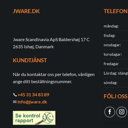
JWARE.DK
TELEFON
måndag:
tisdag:
Jware Scandinavia ApS Baldershøj 17 C
onsdagar:
2635 Ishøj, Danmark
torsdagar:
KUNDTJÄNST
fredagar
Lördag: stäng
När du kontaktar oss per telefon, vänligen
ange ditt beställningsnummer.
söndag:
📞
+45 31 34 83 89
FÖLJ OSS
✉
info@jware.dk