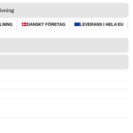
ivning
NING
DANSKT FÖRETAG
LEVERANS I HELA EU
⭐ 