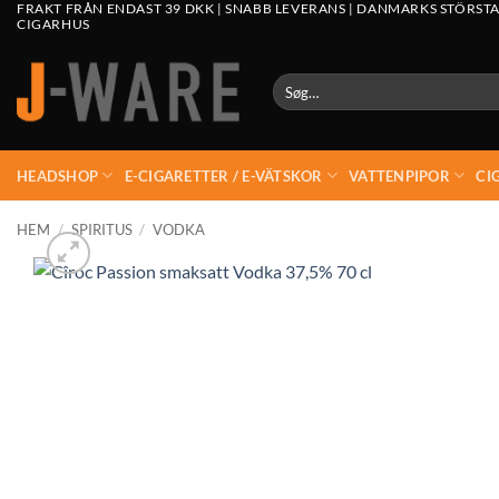
FRAKT FRÅN ENDAST 39 DKK | SNABB LEVERANS | DANMARKS STÖRSTA
CIGARHUS
Søg
efter:
HEADSHOP
E-CIGARETTER / E-VÄTSKOR
VATTENPIPOR
CI
HEM
/
SPIRITUS
/
VODKA