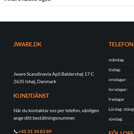
JWARE.DK
TELEFON
måndag:
tisdag:
Jware Scandinavia ApS Baldershøj 17 C
onsdagar:
2635 Ishøj, Danmark
torsdagar:
KUNDTJÄNST
fredagar
Lördag: stäng
När du kontaktar oss per telefon, vänligen
ange ditt beställningsnummer.
söndag:
📞
+45 31 34 83 89
FÖLJ OSS