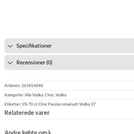
⭐ 4.6 PÅ GOOGLE
🚚 F
Specifikationer
Recensioner (0)
Artikelnr:
265854848
Kategorier:
Alla Vodka
,
Ciroc
,
Vodka
Etiketter:
5% 70 cl
,
Cîroc Passion smaksatt Vodka 37
Relaterede varer
Andre købte også