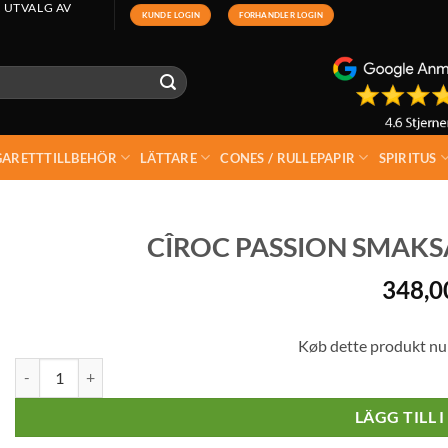
 UTVALG AV
KUNDE LOGIN
FORHANDLER LOGIN
GARETTTILLBEHÖR
LÄTTARE
CONES / RULLEPAPIR
SPIRITUS
CÎROC PASSION SMAKSA
348,
Køb dette produkt nu
Cîroc Passion smaksatt Vodka 37,5% 70 cl mängd
LÄGG TILL 