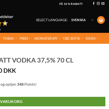
FÅ 10 % RABATT
SELECT LANGUAGE:
SVENSKA
TOBAK
PIBES
AROMATERAPI
CBD BUTIK
KIOSK
TT VODKA 37,5% 70 CL
00
DKK
 og optjen
348
Points!
I VARUKORG