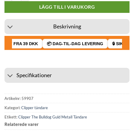
LÄGG TILL I VARUKORG
Beskrivning
RAGT FRA 39 DKK
📦 DAG-TIL-DAG LEVERING
🔒 SIKKER 
Specifikationer
Artikelnr:
59907
Kategori:
Clipper tändare
Etikett:
Clipper The Bulldog Guld Metall Tändare
Relaterede varer