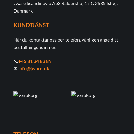
Jware Scandinavia ApS Baldershøj 17 C 2635 Ishøj,
Danmark
KUNDTJÄNST
När du kontaktar oss per telefon, vänligen ange ditt
beställningsnummer.
📞
+45 31 34 83 89
✉
info@jware.dk