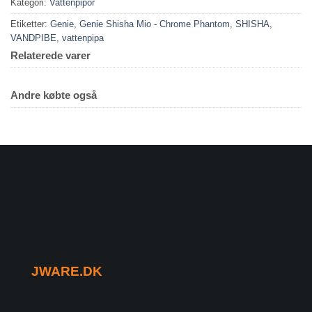
Kategori:
Vattenpipor
Etiketter:
Genie
,
Genie Shisha Mio - Chrome Phantom
,
SHISHA
,
VANDPIBE
,
vattenpipa
Relaterede varer
Andre købte også
JWARE.DK