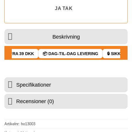
JA TAK
Beskrivning
GT FRA 39 DKK
📦 DAG-TIL-DAG LEVERING
🔒 SIKKER BE
Specifikationer
Recensioner (0)
Artikelnr:
ho13003