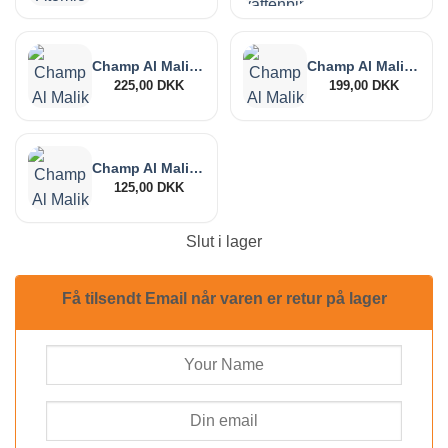
nuvaran
priset
priset
var:
är:
999,00 
455,00 
Champ Al Malik Khouribga vattenpipa 38 cm
Champ Al Malik Temara vattenpipa 38 cm
225,00
DKK
199,00
DKK
Champ Al Malik Essaouira vattenpipa 25 cm
125,00
DKK
Slut i lager
Få tilsendt Email når varen er retur på lager