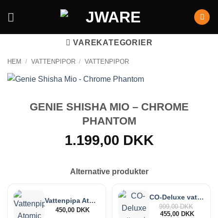
VAREKATEGORIER
HEM
/
VATTENPIPOR
/
VATTENPIPOR
GENIE SHISHA MIO – CHROME
PHANTOM
1.199,00
DKK
Alternative produkter
CO-Deluxe vattenpipa 28 cm
Vattenpipa Atomic Aluminium 47 cm
999,00
DKK
Det
450,00
DKK
455,00
DKK
Det
ursprung