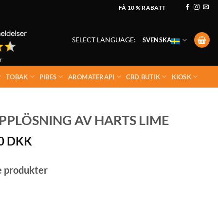
FÅ 10 % RABATT
SELECT LANGUAGE:
SVENSKA
TOBAK
PIBES
AROMATERAPI
CBD BUTIK
KIOSK
UPPLÖSNING AV HARTS LIME
00
DKK
e produkter