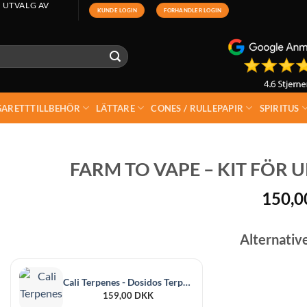
 UTVALG AV
KUNDE LOGIN
FORHANDLER LOGIN
GARETTTILLBEHÖR
LÄTTARE
CONES / RULLEPAPIR
SPIRITUS
FARM TO VAPE – KIT FÖR 
150,
Alternativ
Cali Terpenes - Dosidos Terpenes 1 ml
159,00
DKK