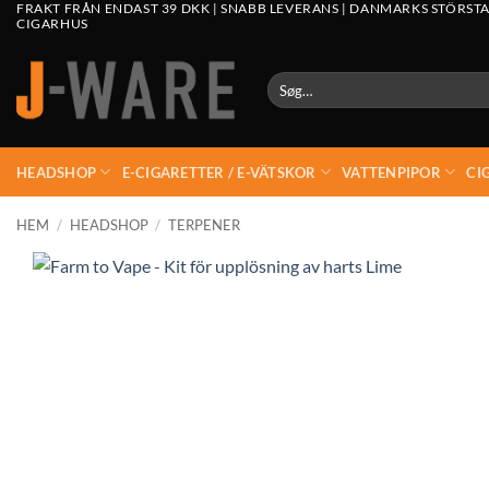
FRAKT FRÅN ENDAST 39 DKK | SNABB LEVERANS | DANMARKS STÖRSTA
CIGARHUS
Søg
efter:
HEADSHOP
E-CIGARETTER / E-VÄTSKOR
VATTENPIPOR
CI
HEM
/
HEADSHOP
/
TERPENER