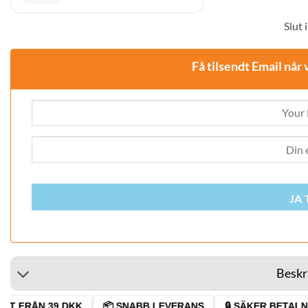
Slut i
Få tilsendt Email når 
JA 
Beskr
T FRÅN 39 DKK
📦 SNABB LEVERANS
🔒 SÄKER BETALNIN