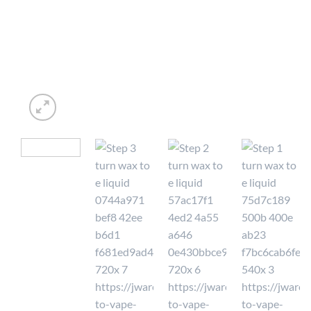
⭐ 4.6 PÅ GOOGLE
🚚 FRAK