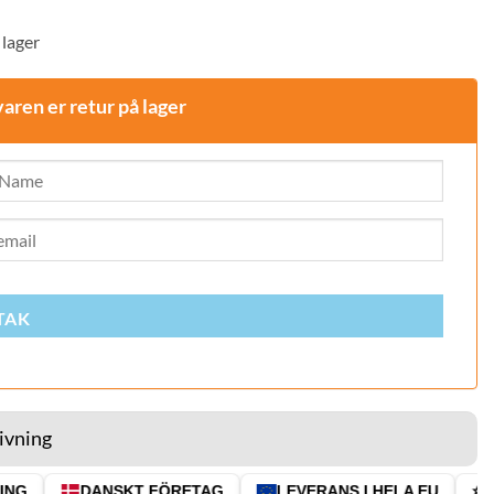
 lager
varen er retur på lager
TAK
ivning
G
DANSKT FÖRETAG
LEVERANS I HELA EU
⭐ 4.