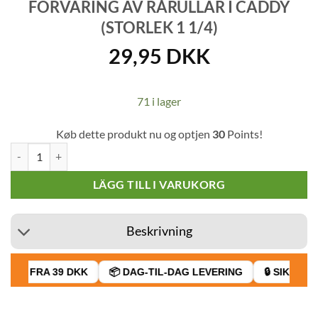
FÖRVARING AV RÅRULLAR I CADDY
(STORLEK 1 1/4)
29,95
DKK
71 i lager
Køb dette produkt nu og optjen
30
Points!
Förvaring av rårullar i Caddy (storlek 1 1/4) mängd
LÄGG TILL I VARUKORG
Beskrivning
AGT FRA 39 DKK
📦 DAG-TIL-DAG LEVERING
🔒 SIKKER B