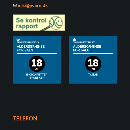
✉
info@jware.dk
TELEFON