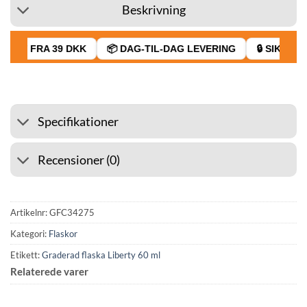
Beskrivning
RAGT FRA 39 DKK
📦 DAG-TIL-DAG LEVERING
🔒 SIKKER 
Specifikationer
Recensioner (0)
Artikelnr:
GFC34275
Kategori:
Flaskor
Etikett:
Graderad flaska Liberty 60 ml
Relaterede varer