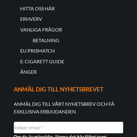
HITTA OSS HÄR
ERHVERV
VANLIGA FRÅGOR
BETALNING
EU PRISMATCH
E-CIGARETT GUIDE
ÅNGER
ANMÄL DIG TILL NYHETSBREVET
ANMÄL DIG TILL VÅRT NYHETSBREV OCH FÅ
EXKLUSIVA ERBJUDANDEN
NYHEDSMAIL
FORMULAR
Om du är mänsklig, lämna det här fältet tomt.