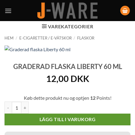
VAREKATEGORIER
HEM
/
E-CIGARETTER / E-VÄTSKOR
/
FLASKOR
GRADERAD FLASKA LIBERTY 60 ML
12,00
DKK
Køb dette produkt nu og optjen
12
Points!
Graderad flaska Liberty 60 ml mängd
LÄGG TILL I VARUKORG