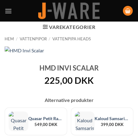
VAREKATEGORIER
HEM
/
VATTENPIPOR
/
VATTENPIPA HEADS
HMD INVI SCALAR
225,00
DKK
Alternative produkter
Quasar Petit Raas 2
Kaloud Samsaris Lapis För Krysalis I+
549,00
DKK
399,00
DKK