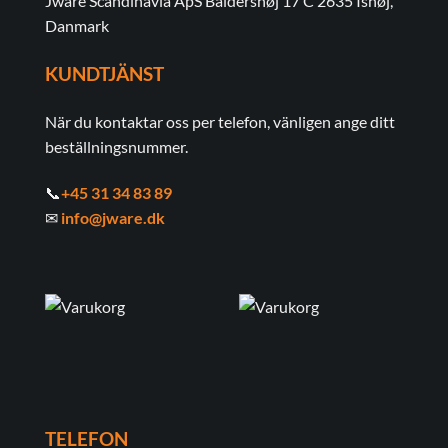
Jware Scandinavia ApS Baldershøj 17 C 2635 Ishøj,
Danmark
KUNDTJÄNST
När du kontaktar oss per telefon, vänligen ange ditt
beställningsnummer.
📞
+45 31 34 83 89
✉
info@jware.dk
TELEFON