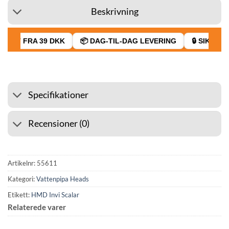
Beskrivning
RAGT FRA 39 DKK
📦 DAG-TIL-DAG LEVERING
🔒 SIKKER 
Specifikationer
Recensioner (0)
Artikelnr:
55611
Kategori:
Vattenpipa Heads
Etikett:
HMD Invi Scalar
Relaterede varer