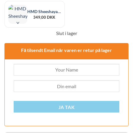
HMD Sheeshaya X Smokezilla Obsidius
349,00
DKK
Slut i lager
Få tilsendt Email når varen er retur på lager
JA TAK