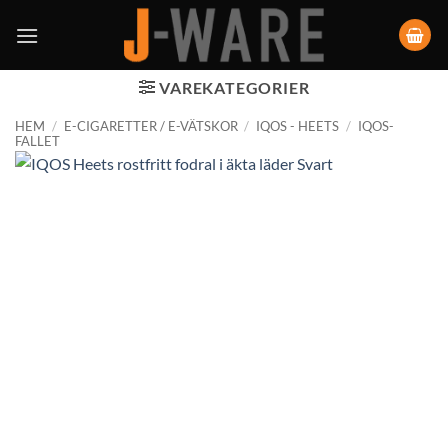
VAREKATEGORIER
HEM
/
E-CIGARETTER / E-VÄTSKOR
/
IQOS - HEETS
/
IQOS-
FALLET