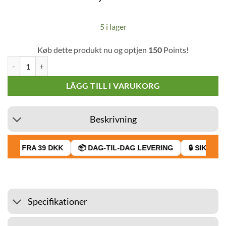
5 i lager
Køb dette produkt nu og optjen
150
Points!
IQOS Heets rostfritt fodral i äkta läder Svart mängd
LÄGG TILL I VARUKORG
Beskrivning
RAGT FRA 39 DKK
📦 DAG-TIL-DAG LEVERING
🔒 SIKKER B
Specifikationer