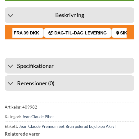
Beskrivning
RAGT FRA 39 DKK
📦 DAG-TIL-DAG LEVERING
🔒 SIKKER 
Specifikationer
Recensioner (0)
Artikelnr:
409982
Kategori:
Jean Claude Piber
Etikett:
Jean Claude Premium Set Brun polerad böjd pipa Akryl
Relaterede varer