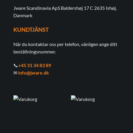
Jware Scandinavia ApS Baldershøj 17 C 2635 Ishøj,
Danmark
KUNDTJÄNST
När du kontaktar oss per telefon, vänligen ange ditt
beställningsnummer.
📞
+45 31 34 83 89
✉
info@jware.dk