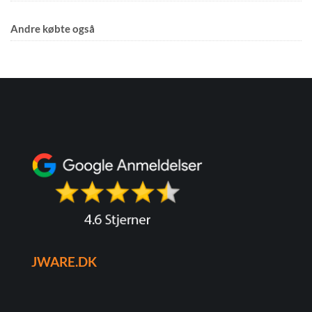
Andre købte også
JWARE.DK