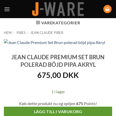
VAREKATEGORIER
HEM
/
PIBES
/
JEAN CLAUDE PIBER
JEAN CLAUDE PREMIUM SET BRUN
POLERAD BÖJD PIPA AKRYL
675,00
DKK
1 i lager
Køb dette produkt nu og optjen
675
Points!
LÄGG TILL I VARUKORG